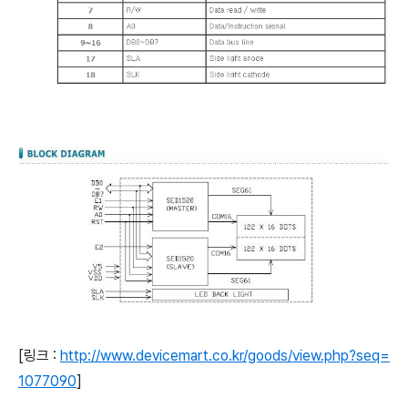
[링크 :
http://www.devicemart.co.kr/goods/view.php?seq=
1077090
]