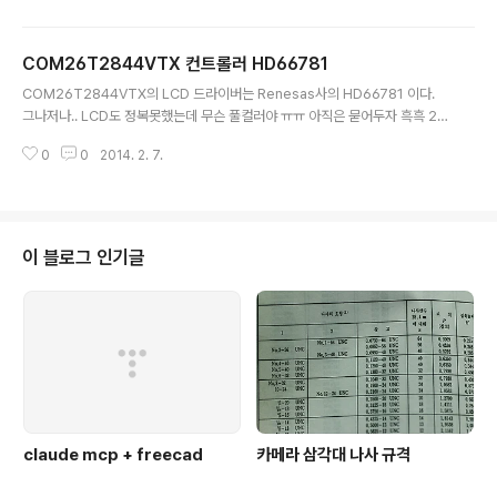
p://www.devicemart.co.kr/goods/view.php?seq
=1077090] graphic LCD 122*32
COM26T2844VTX 컨트롤러 HD66781
글 내용
COM26T2844VTX의 LCD 드라이버는 Renesas사의 HD66781 이다.
그나저나.. LCD도 정복못했는데 무슨 풀컬러야 ㅠㅠ 아직은 묻어두자 흑흑 20
13/07/23 - [하드웨어/Display 장비] - COM26T2844VTX LCD 데이터
0
0
2014. 2. 7.
시트
이 블로그 인기글
claude mcp + freecad
카메라 삼각대 나사 규격