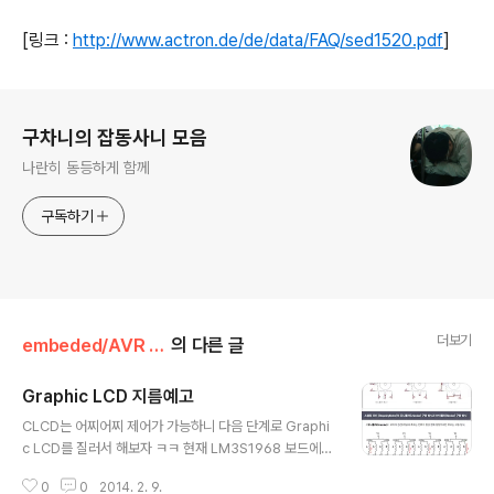
[링크 :
http://www.actron.de/de/data/FAQ/sed1520.pdf
]
로그 정보
구차니의 잡동사니 모음
나란히 동등하게 함께
구독하기
더보기
embeded/AVR (ATmega,ATtiny)
의 다른 글
Graphic LCD 지름예고
글 내용
CLCD는 어찌어찌 제어가 가능하니 다음 단계로 Graphi
c LCD를 질러서 해보자 ㅋㅋ 현재 LM3S1968 보드에
예제 코드로 128x96 OLED 제어하는 소스가 있긴 하지
0
0
2014. 2. 9.
만 그것만으로 하기에는 무언가 아쉬워서 ^^; [링크 : htt