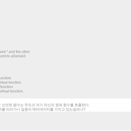
ved * and the other
point to aDerived.
unction.
rtual function.
 function.
nvirtual function.
 로 선언된 함수는 무조건 자기 자신의 원래 함수를 호출한다.
꺼를 따라가니 일종의 메타데이터를 가지고 있는걸려나?