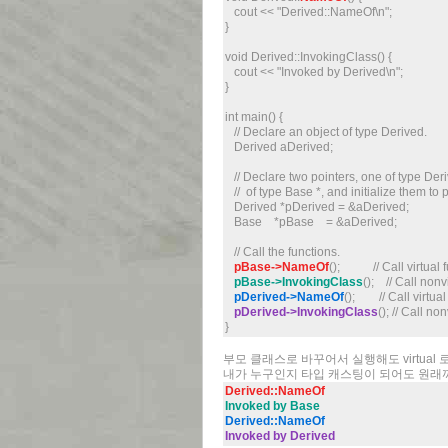
cout << "Derived::NameOf\n";
}
void Derived::InvokingClass() {
cout << "Invoked by Derived\n";
}
int main() {
// Declare an object of type Derived.
Derived aDerived;
// Declare two pointers, one of type Deri
// of type Base *, and initialize them to 
Derived *pDerived = &aDerived;
Base *pBase = &aDerived;
// Call the functions.
pBase->NameOf
(); // Call virtual f
pBase->InvokingClass
(); // Call nonvi
pDerived->NameOf
(); // Call virtual
pDerived->InvokingClass
(); // Call no
}
부모 클래스로 바꾸어서 실행해도 virtual
내가 누구인지 타입 캐스팅이 되어도 원래
Derived::NameOf
Invoked by Base
Derived::NameOf
Invoked by Derived