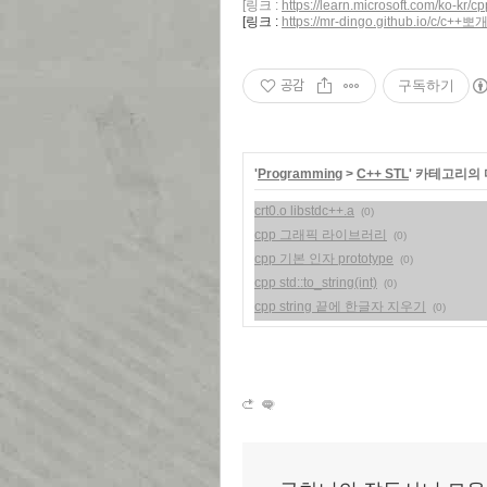
[링크 :
https://learn.microsoft.com/ko-kr/
[링크 :
https://mr-dingo.github.io/c/c++뽀
공감
구독하기
'
Programming
>
C++ STL
' 카테고리의 
crt0.o libstdc++.a
(0)
cpp 그래픽 라이브러리
(0)
cpp 기본 인자 prototype
(0)
cpp std::to_string(int)
(0)
cpp string 끝에 한글자 지우기
(0)