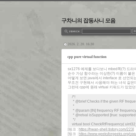
구차니의 잡동사니 모음
estbook
Admin
Write
2026. 2. 20. 16:30
cpp pure virtual function
sx1276 예제를 보다보니 mbed쪽(?) 
순수 가상 함수라는 이상한(?) 이름이 붙은
어떻게 보면 java에서 interface 로 
무조건 구현해서 사용해야 하는 녀석 같은데.
그런데 cpp에 원래 virtual 키워드가 있었던
/*!
* @brief Checks if the given RF freque
*
* @param [IN] frequency RF frequency
* @retval isSupported [true: supported,
*/
virtual bool CheckRfFrequency( uint32_t
[링크 :
https://hwan-shell.tistory.com/223
]
[링크 :
https://www.geeksforgeeks.org/cpp/