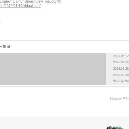
cpp/cpp/virtual-functions?view=msvc-170
]
개기/2019/01/10/virtual.html
]
다른 글
2025.08.12
2025.04.22
2025.03.28
2025.02.20
2025.02.06
구차
Posted by