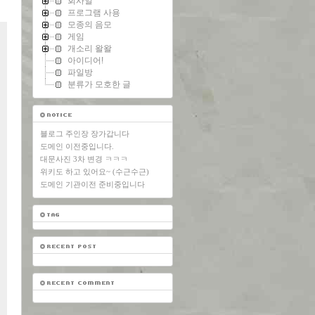
회사일
프로그램 사용
모종의 음모
게임
개소리 왈왈
아이디어!
파일방
분류가 모호한 글
블로그 주인장 장가갑니다
도메인 이전중입니다.
대문사진 3차 변경 ㅋㅋㅋ
위키도 하고 있어요~ (수근수근)
도메인 기관이전 준비중입니다