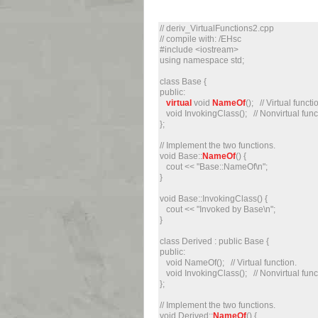
// deriv_VirtualFunctions2.cpp
// compile with: /EHsc
#include <iostream>
using namespace std;
class Base {
public:
virtual
void
NameOf
(); // Virtual functi
void InvokingClass(); // Nonvirtual func
};
// Implement the two functions.
void Base::
NameOf
() {
cout << "Base::NameOf\n";
}
void Base::InvokingClass() {
cout << "Invoked by Base\n";
}
class Derived : public Base {
public:
void NameOf(); // Virtual function.
void InvokingClass(); // Nonvirtual func
};
// Implement the two functions.
void Derived::
NameOf
() {