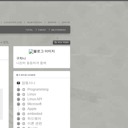
++ STL
FEED
구차니
나란히 동등하게 함께
잡동사니
Programming
Linux
Linux API
Microsoft
Apple
embeded
하드웨어
이론 관련