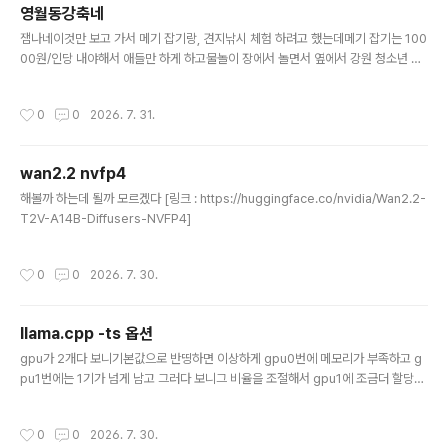
영월동강축네
글 내용
잼나네이것만 보고 가서 메기 잡기랑, 견지낚시 체험 하려고 했는데메기 잡기는 100
00원/인당 내야해서 애들만 하게 하고물놀이 장에서 놀면서 옆에서 강원 청소년 댄
스 대회? 그런거 보고 있었는데먼가 눈에 들어온 애들은 죄다(!) 장려상이고눈에 들
어오지도 않던 애들이 입상 -_-이 더운 날씨에 무려! 응원복까지 입고 했는데 왜?!
작성시간
0
0
2026. 7. 31.
[링크 : https://www.ywfestival.com/]
wan2.2 nvfp4
글 내용
해볼까 하는데 될까 모르겠다 [링크 : https://huggingface.co/nvidia/Wan2.2-
T2V-A14B-Diffusers-NVFP4]
작성시간
0
0
2026. 7. 30.
llama.cpp -ts 옵션
글 내용
gpu가 2개다 보니기본값으로 반띵하면 이상하게 gpu0번에 메모리가 부족하고 g
pu1번에는 1기가 넘게 남고 그러다 보니그 비율을 조절해서 gpu1에 조금더 할당할
방법이 없나 해서 찾는 중 llama-b10145$ ./llama-cli --help | grep tensor-
split -ts, --tensor-split N0,N1,N2,... fraction of the model to offload to
작성시간
0
0
2026. 7. 30.
each GPU, comma-separated list of