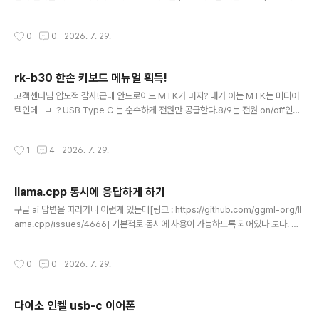
통이 빠진다. 체크하고 렌더걸면 아래처럼 보인다. 이걸 이용해서STL export 시 g
eometry - properties 에서 render로 하고 열어보면 몸통은 렌더에서 빠져 있
작성시간
0
0
2026. 7. 29.
으니 털만 나오고 geometry - properties 에서 viewport로 하고 열어보면 몸
통을 포함해서 export 된다.
rk-b30 한손 키보드 메뉴얼 획득!
글 내용
고객센터님 압도적 감사!근데 안드로이드 MTK가 머지? 내가 아는 MTK는 미디어
텍인데 -ㅁ-? USB Type C 는 순수하게 전원만 공급한다.8/9는 전원 on/off인데
왜 안꺼지지 -ㅁ-??? ctrl - f1 누르면 안드로이드 direct play modectrl - f2 는 i
os 모드ctrl - f3 는 android MT activation mode 라는데 머지?(for android
작성시간
1
4
2026. 7. 29.
mediatek(MTK) phone.. 어.. 그 MTK 맞구만) 그나저나 박스 열고 달리고 문열
고 올라타고.. 배그용인가? +2026.07.29리눅스에서 해보니 왜 조이패드로 뜨는겨
ㅋㅋㅋ아무튼 a d 눌러보면 특정 위치에서 드래그 되는거 같다.걍 키만 쓰고 mcu랑
llama.cpp 동시에 응답하게 하기
분해해서 버려야하나 ㅋㅋ
글 내용
구글 ai 답변을 따라가니 이런게 있는데[링크 : https://github.com/ggml-org/ll
ama.cpp/issues/4666] 기본적로 동시에 사용이 가능하도록 되어있나 보다. 오
호..대신 -np 1 을 주면 두개 켜고 양쪽에서 동시에 물어보면 하나만 대답해주다가,
다른쪽이 끝나야 시작한다.$ ./llama-b10145/llama-server --help ----- co
작성시간
0
0
2026. 7. 29.
mmon params ----- -h, --help, --usage print usage and exit --versio
n show version and build info -cl, --cache-list ..
다이소 인켈 usb-c 이어폰
글 내용