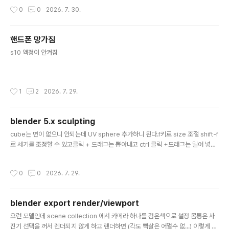
█ ██ ██ ▀▀█▄ ███▄███▄ ▀▀█▄ ▄████ ████▄ ████▄ ██ ██ ▄
작성시간
0
0
2026. 7. 30.
█▀██ ██ ██ ██ ▄█▀██ ██ ██ ██ ██ ██ ██ ██ ▀█▄██ ██ ██ ██
▀█▄██ ██ ▀████ ████▀ ████▀ ██ ██ ▀▀ ▀▀ build : b10145-ad2
56ded3 model : gemma-4-31B-it-Q8..
핸드폰 망가짐
글 내용
s10 액정이 안켜짐
작성시간
1
2
2026. 7. 29.
blender 5.x sculpting
글 내용
cube는 면이 없으니 안되는데 UV sphere 추가하니 된다.f키로 size 조절 shift-f
로 세기를 조정할 수 있고클릭 + 드래그는 뽑아내고 ctrl 클릭 +드래그는 밀어 넣는
다.[링크 : https://kauree.tistory.com/903] 유튜브 보다 보면 양쪽 대칭해서 하
던데상단에 나비 같은거 누르면 좌우 대칭이 된다는데 일단 이걸 잘 (?) 쓰려면 y축
작성시간
0
0
2026. 7. 29.
을 보게 하고 써야 하는 것 같다. 양쪽 뽑![링크 : https://lioicreim.tistory.com/4
72]
blender export render/viewport
글 내용
요런 모델인데 scene collection 에서 카메라 하나를 검은색으로 설정 몸통은 사
진기 선택을 꺼서 렌더되지 않게 하고 렌더하면 (각도 삑살은 어쩔수 없...) 이렇게 몸