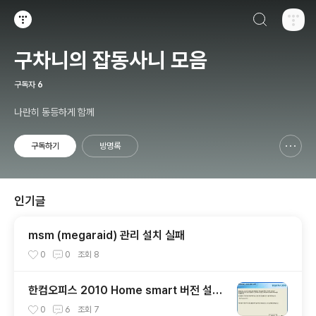
검색하기
티스토리
구차니의 잡동사니 모음
구독자
6
나란히 동등하게 함께
구독하기
방명록
신고하기 레이어
열기
인기글
msm (megaraid) 관리 설치 실패
0
0
조회
8
한컴오피스 2010 Home smart 버전 설치
기 + 사용기
0
6
조회
7