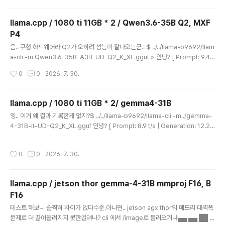
llama.cpp / 1080 ti 11GB * 2 / Qwen3.6-35B Q2, MXF
P4
글 내용
음.. 구형 하드웨어라 Q2가 오히려 성능이 잘나오는군.. $ ../../llama-b9692/llam
a-cli -m Qwen3.6-35B-A3B-UD-Q2_K_XL.gguf > 안녕? [ Prompt: 9.4
t/s | Generation: 58.1 t/s ] > 너에 대해서 설명해줘 [ Prompt: 63.8 t/s | Gen
작성시간
0
0
2026. 7. 30.
eration: 58.1 t/s ] > 파이썬으로 셀레니움을 통해 웹을 서칭하고 텍스트만 추출하
고 makrdown 으로 변환후 md 파일과 pdf로 저장하는 기능을 구현해줘 [ Prom
pt: 34.2 t/s | Generation: 56.4 t/s ] $ ../../llama-b9692/llama-cli -m Qw
llama.cpp / 1080 ti 11GB * 2/ gemma4-31B
en3Qwen3.6-35B-A3B-MXFP4_MOE.gguf > ..
글 내용
엥.. 이거 왜 결과 기록한게 없지?$ ../../llama-b9692/llama-cli -m ./gemma-
4-31B-it-UD-Q2_K_XL.gguf 안녕? [ Prompt: 8.9 t/s | Generation: 12.2
t/s ] 너에 대해 설명해줘 [ Prompt: 33.3 t/s | Generation: 11.8 t/s ] 파이썬으
로 셀레니움을 통해 웹을 서칭하고 텍스트만 추출하고 makrdown 으로 변환후 m
작성시간
0
0
2026. 7. 30.
d 파일과 pdf로 저장하는 기능을 구현해줘 [ Prompt: 36.1 t/s | Generation: 11.
4 t/s ] 메모리 부족으로 터져서 mtp + mmproj 는 50k로 컨텍스트 길이 바꾸고
수행. 그래서 좀 불공평하긴 함.$ ../../llama-b9692/llama-..
llama.cpp / jetson thor gemma-4-31B mmproj F16, B
F16
글 내용
테스트 해보니 솔찍히 차이가 없다수준.아니면.. jetson agx thor의 메모리 대역폭
문제로 더 끌어올려지지 못한걸려나? cli 에서 /image로 불러오거나▄▄ ▄▄ ██ █