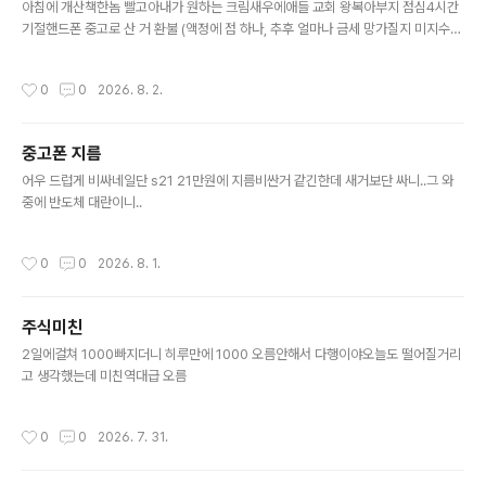
아침에 개산책한놈 빨고아내가 원하는 크림새우에애들 교회 왕복아부지 점심4시간
기절핸드폰 중고로 산 거 환불 (액정에 점 하나, 추후 얼마나 금세 망가질지 미지수
라.. 그리고 USB 한방향만 인식)매일 놀러갈 거 장보기
작성시간
0
0
2026. 8. 2.
중고폰 지름
글 내용
어우 드럽게 비싸네일단 s21 21만원에 지름비싼거 같긴한데 새거보단 싸니..그 와
중에 반도체 대란이니..
작성시간
0
0
2026. 8. 1.
주식미친
글 내용
2일에걸쳐 1000빠지더니 히루만에 1000 오름안해서 다행이야오늘도 떨어질거리
고 생각했는데 미친역대급 오름
작성시간
0
0
2026. 7. 31.