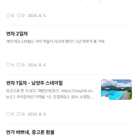
고그냥 안경만 손보러 나가려다가 타이어 펑크나서 떼우고안경 손보고 오고아부지
댁에 소비전력 측정기 드리고돌아오면서 세차하고 기름 넣고 끝
작성시간
0
0
2026. 8. 5.
연차 2일차
글 내용
계약 하고스타필드 가서 먹을거 사고머 했지? 그냥 하루가 훅 가네
작성시간
0
0
2026. 8. 4.
연차 1일차 - 남양주 스테이힐
글 내용
당근으로 뜬 거 보고 가봤는데[링크 : https://stayhill.co.
kr/] 1. 우리집에선 가까움 ㅋ2. 친절하심3. 쌈!4. 수영장
크고 깊음(1.5m)5. 고기도 구워먹을수 있음! 몇 번 더 올
듯 ㅎㅎ 입구에서 좌측으로 턴하고 안으로 쭉 들어오면 수
작성시간
0
0
2026. 8. 3.
영장이 있는데 1.5m 까지 되는 풀이다노란색 튜브 있는 쪽
은 얕은 곳.
먼가 바쁘네, 중고폰 환불
글 내용