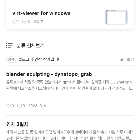
virt-viewer for windows
1
0
조회
7
분류 전체보기
주요 글 목록
블로그 주인장 장가갑니다
모두보기
공지
blender sculpting - dynatopo, grab
글 내용
유튜브에서 처럼 막 쭉쭉 안늘어나서 gpt에서 물어보니 알려준 키워드 Dynatopo
왼쪽에 체크박스를 체크해야 하다니 먼가 눈에 잘 안들어 오네 땡기기 전땡기고 나
서. 나노 먼지 크기로 늘어났...나? dynatopo 체크! 떙기기 전땡기고 나서. 클릭한채
로 몇 번 문질문질 하니 폴리곤도 확 늘고, 제법 늘어난다! 그리고 grab!기본은 dra
작성시간
0
0
2026. 8. 6.
w인데 grab 으로 바꾸고 하니 겁나 쉽게 끌려온다. 다만 vertex 하나만 끌려오고,
dynatopo 와는 같이 못쓴다고f 누르면 영역을 조절할수 있는데 그 영역내의 버텍
스가 한번에 끌려온다. [링크 : https://sz3728.tistory.com/35]
연차 3일차
글 내용
계약 시간을 잘 못 알아서 오전 날리고오후에 멍때리다가 혼자서(?) 바쁜 하루 아내 :
2시인줄 알았는데 3시다나 : 2시가 아니라 1시다(13시로 이해) 그렇게 병원도 못가