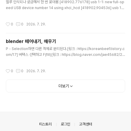
멀루 인식되나 궁금해서 한 번 꽂아봄 [418902.776178] usb 1-1: new full-sp
eed USB device number 14 using xhci_hcd [418902.904536] usb 1-
1: not running at top speed; connect to a high speed hub [418902.90
6304] usb 1-1: New USB device found, idVendor=001f, idProduct=0b
작성시간
0
0
2026. 7. 29.
21, bcdDevice= 1.00 [418902.906311] usb 1-1: New USB device strin
gs: Mfr=1, Product=2, SerialNumber=3 [418902.906313] usb 1-1: Pro
duct: AB13X USB A..
blender 떼어내기, 때우기
글 내용
P - Selection하면 다른 객체로 분리된다.[링크 : https://koreanbeef.tistory.c
om/17] 버텍스 선택하고 F(fill)[링크 : https://blog.naver.com/jae45682/22
1962821639]
작성시간
0
0
2026. 7. 29.
더보기
의안내
티스토리
로그인
고객센터