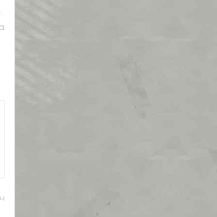
c,
 그
니