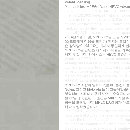
Patent licensing
Main articles: MPEG LA and HEVC Adva
On September 29, 2014, MPEG LA announc
The first 100,000 "devices" (which include
device up to an annual cap of $25 million
device, with the same 100,000 waiver, an
itself, something they had attempted whe
to pay it.[40] The license has been expand
2014년 9월 29일, MPEG LA는 그들의
(소프트웨어 적용을 포함한) 까지는 로열티 무
은 장치당 0.10$, 10만 개까지 동일하게
MPEG LA는 컨텐츠 제작자가 지불을 거
하지 않습니다. 라이센스는 HEVC 표준의
When the MPEG LA terms were announced, 
Among these were AT&T, Microsoft, Nokia,
own licensing pool to compete with or a
HEVC Advance.[42] The terms, covering 5
the country of sale, type of device, HEV
HEVC Advance reintroduced license fees 
MPEG LA 조항이 발표되었을 때, 논평자들은
Nokia, 그리고 Motorola 들이 그들이
형성하려고 하려고 했던것으로 추측됩니다. 그러
월 22일에 공표된 이 조건은 500개의 필수 
항목을 포함합니다. MPEG LA 조항과 다르게
해 재도입하였습니다.
The initial HEVC Advance license had a m
royalty rate of 0.5% of the revenue gene
include the United States, Canada, Euro
countries are countries not listed in the
US$1.30 per device for Region 2 countri