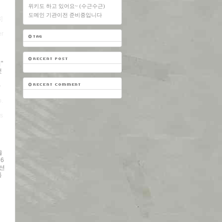
위키도 하고 있어요~ (수근수근)
도메인 기관이전 준비중입니다
]
er
"
것
과
p.
as
을
6
옵션
통