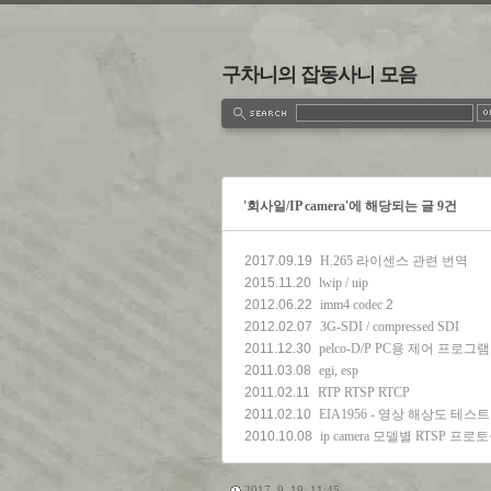
구차니의 잡동사니 모음
estbook
Admin
Write
'회사일/IP camera'에 해당되는 글 9건
2017.09.19
H.265 라이센스 관련 번역
2015.11.20
lwip / uip
2012.06.22
imm4 codec
2
2012.02.07
3G-SDI / compressed SDI
2011.12.30
pelco-D/P PC용 제어 프로그램
2011.03.08
egi, esp
2011.02.11
RTP RTSP RTCP
2011.02.10
EIA1956 - 영상 해상도 테스트
2010.10.08
ip camera 모델별 RTSP 프로
2017. 9. 19. 11:45