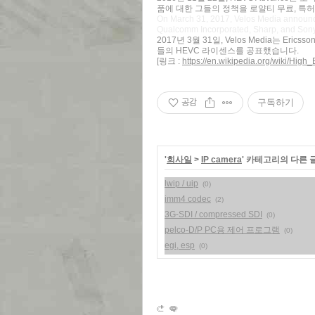
품에 대한 그들의 정책을 로얄티 무료, 특
On March 31, 2017, Velos Media announce
Qualcomm Incorporated, Sharp, and Sony
2017년 3월 31일, Velos Media는 Ericss
들의 HEVC 라이센스를 공표했습니다.
[링크 :
https://en.wikipedia.org/wiki/Hig
공감
구독하기
'
회사일
>
IP camera
' 카테고리의 다른 
lwip / uip
(0)
imm4 codec
(2)
3G-SDI / compressed SDI
(0)
pelco-D/P PC용 제어 프로그램
(0)
egi, esp
(0)