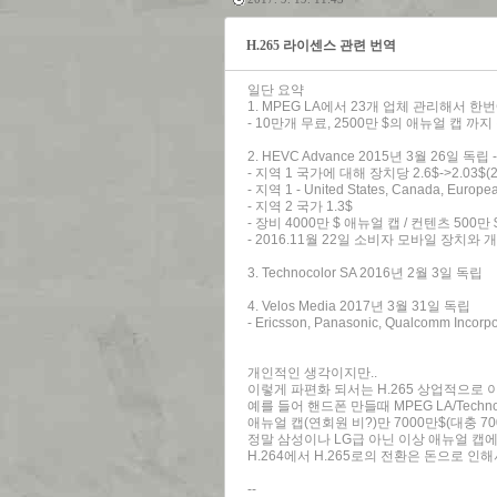
H.265 라이센스 관련 번역
일단 요약
1. MPEG LA에서 23개 업체 관리해서 
- 10만개 무료, 2500만 $의 애뉴얼 캡 까지 
2. HEVC Advance 2015년 3월 26일 독립 - A
- 지역 1 국가에 대해 장치당 2.6$->2.03$
- 지역 1 - United States, Canada, Europe
- 지역 2 국가 1.3$
- 장비 4000만 $ 애뉴얼 캡 / 컨텐츠 500만 
- 2016.11월 22일 소비자 모바일 장치
3. Technocolor SA 2016년 2월 3일 독립
4. Velos Media 2017년 3월 31일 독립
- Ericsson, Panasonic, Qualcomm Inco
개인적인 생각이지만..
이렇게 파편화 되서는 H.265 상업적으로 이
예를 들어 핸드폰 만들때 MPEG LA/Techno
애뉴얼 캡(연회원 비?)만 7000만$(대충 700억?
정말 삼성이나 LG급 아닌 이상 애뉴얼 캡
H.264에서 H.265로의 전환은 돈으로 인
--