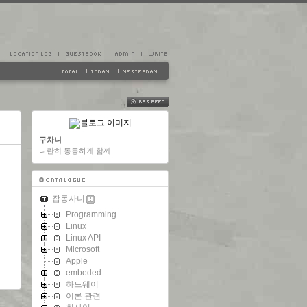
FEED
구차니
나란히 동등하게 함께
잡동사니
Programming
Linux
Linux API
Microsoft
Apple
embeded
하드웨어
이론 관련