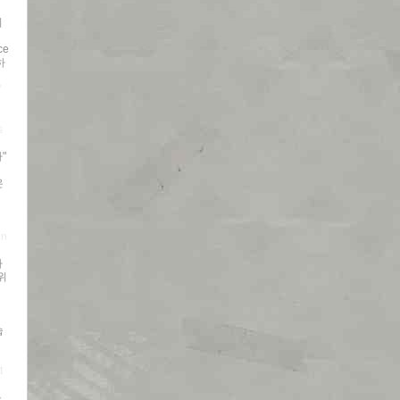
의
ce
하
"
s
"
은
on
하
위
d
습
t
용