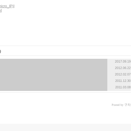
micro_IP)
]
p
]
글
2017.09.19
2012.06.22
2012.02.07
2011.12.30
2011.03.08
구차
Posted by