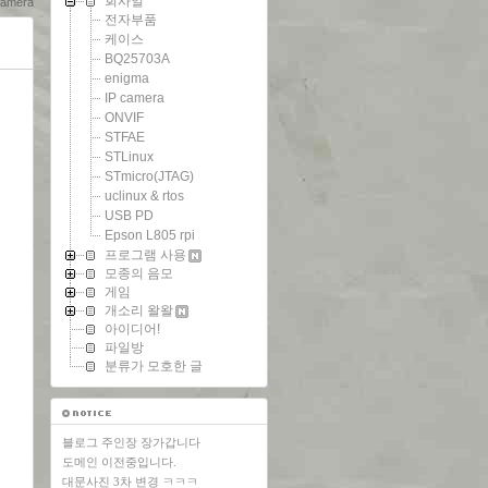
회사일
amera
전자부품
케이스
BQ25703A
enigma
IP camera
ONVIF
STFAE
STLinux
STmicro(JTAG)
uclinux & rtos
USB PD
Epson L805 rpi
프로그램 사용
모종의 음모
게임
개소리 왈왈
아이디어!
파일방
분류가 모호한 글
블로그 주인장 장가갑니다
도메인 이전중입니다.
대문사진 3차 변경 ㅋㅋㅋ