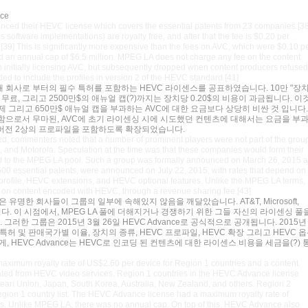
nce
ed their HEVC license which covers the essential patents from 23 companies.[38
s software implementations) are royalty free, and after that the fee is $0.20 per
.[39] This is significantly more expensive than the fees on AVC, which were $0.10 p
d an annual cap of $6.5 million. MPEG LA does not charge any fee on the content
n initially licensing AVC, but subsequently dropped when content producers refused
ed to include the profiles in version 2 of the HEVC standard.[41]
 23개 회사로 부터의 필수 특허를 포함하는 HEVC 라이센스를 공표하였습니다. 10만 "장치
료, 그리고 2500만$의 애뉴얼 캡(?)까지는 장치당 0.20$의 비용이 과금됩니다. 이
 면제 그리고 650만$ 애뉴얼 캡을 부과하는 AVC에 대한 요금보다 상당히 비싼 것 입니다.
부함으로서 무마된, AVC에 초기 라이센싱 시에 시도했던 컨텐츠에 대해서는 요금을 부
 버전 2상의 프로파일을 포함하도록 확장되었습니다.
commenters noted that a number of prominent players were not part of the grou
 and Motorola. Speculation at the time was that these companies would form their
dd to the MPEG LA pool. Such a group was formally announced on March 26, 2015 
00 essential patents, were announced on July 22, 2015, with rates that depend on
C profile, HEVC extensions, and HEVC optional features. Unlike the MPEG LA terms,
on content encoded with HEVC, through a revenue sharing fee.[43]
 유명한 회사들이 그룹의 일부에 속해있지 않음을 깨달았습니다. AT&T, Microsoft,
었습니다. 이 시점에서, MPEG LA 풀에 더해지거나 경쟁하기 위한 그들 자신의 라이센싱 풀
한 그룹은 2015년 3월 26일 HEVC Advance로 공식적으로 공개됩니다. 2015년 
특허 및 판매국가별 이율, 장치의 종류, HEVC 프로파일, HEVC 확장 그리고 HEVC 
, HEVC Advance는 HEVC로 인코딩 된 컨텐츠에 대한 라이센스 비용을 세금을(?) 
aximum royalty rate of US$2.60 per device for Region 1 countries and a content
rated from HEVC video services. Region 1 countries in the HEVC Advance license
pean Union, Japan, South Korea, Australia, New Zealand, and others. Region 2
 Region 1 country list. The HEVC Advance license had a maximum royalty rate of
es. Unlike MPEG LA, there was no annual cap. On top of this, HEVC Advance also