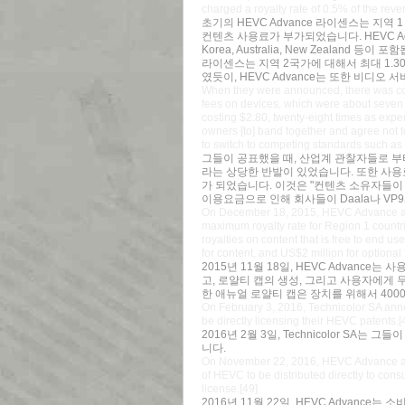
charged a royalty rate of 0.5% of the re
초기의 HEVC Advance 라이센스는 지역 
컨텐츠 사용료가 부가되었습니다. HEVC Advance의
Korea, Australia, New Zealand
라이센스는 지역 2국가에 대해서 최대 1.3
였듯이, HEVC Advance는 또한 비디오
When they were announced, there was con
fees on devices, which were about seven 
costing $2.80, twenty-eight times as expen
owners [to] band together and agree not
to switch to competing standards such as
그들이 공표했을 때, 산업계 관찰자들로 부터
라는 상당한 반발이 있었습니다. 또한 사용료
가 되었습니다. 이것은 "컨텐츠 소유자들이 
이용요금으로 인해 회사들이 Daala나 V
On December 18, 2015, HEVC Advance anno
maximum royalty rate for Region 1 countri
royalties on content that is free to end u
for content, and US$2 million for optional 
2015년 11월 18일, HEVC Advanc
고, 로얄티 캡의 생성, 그리고 사용자에게
한 애뉴얼 로얄티 캡은 장치를 위해서 4000만
On February 3, 2016, Technicolor SA ann
be directly licensing their HEVC patents.[
2016년 2월 3일, Technicolor SA는
니다.
On November 22, 2016, HEVC Advance annou
of HEVC to be distributed directly to con
license.[49]
2016년 11월 22일, HEVC Advan