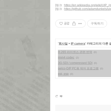
[링크 :
https://en.wikipedia.org/wiki/UIP_(
[링크 :
https://github.com/adamdunkels/ui
공감
구독하기
'
회사일
>
IP camera
' 카테고리의 다른 
H.265 라이센스 관련 번역
(0)
imm4 codec
(2)
3G-SDI / compressed SDI
(0)
pelco-D/P PC용 제어 프로그램
(0)
egi, esp
(0)