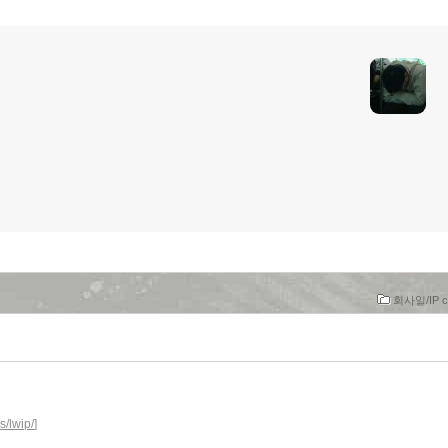
회사일/IP c
s/lwip/
]