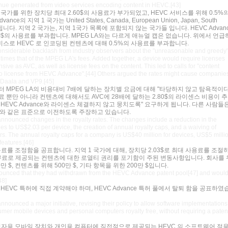
venue generated from video services encoding content in HEVC.[43]
1 국가를 위한 장치당 최대 2.60$의 사용료가 부가되었고, HEVC 서비스를 위해 0.5%
 지역 1 국가는 United States, Canada, European Union, Japan, South
 등이 포함됩니다. 지역 2 국가는, 지역 1국가 목록에 포함되지 않는 국가들 입니다. HEVC Advan
0$의 사용료를 부과합니다. MPEG LA와는 다르게 애뉴얼 캡은 없습니다. 위에서 언급
 서비스로 HEVC 로 인코딩된 컨텐츠에 대해 0.5%의 사용료를 부과합니다.
siderable backlash from industry observers about the "unreasonable and greedy
times that of the MPEG LA's fees. Added together, a device would require licenses
sive as AVC, as well as license fees on the content. This led to calls for "content
 to license from HEVC Advance".[44] Others argued the rates might cause companie
 Daala and VP9.[45]
 MPEG LA의 비용대비 7배에 달하는 장치별 요금에 대해 "타당하지 않고 탐욕적이다
 뿐만 아니라 컨텐츠에 대해서도 AVC에 28배에 달하는 2.80$의 라이센스 비용이 추
HEVC Advance와 라이센스 체결하지 않고 뭉치도록" 요구하게 됩니다. 다른 사람들
P9와 같은 표준으로 이전하도록 주장하고 있습니다.
unced changes in the royalty rates. The changes include a reduction in the
es to US$2.03 per device, the creation of annual royalty caps, and a waiving of
sers. The annual royalty caps for a company is US$40 million for devices, US$5 milli
features.[46]
e는 사용료를 조정함을 공표합니다. 지역 1 국가에 대해, 장치당 2.03$로 최대 사용료를 조절
 무료로 제공되는 컨텐츠에 대한 로열티 권리를 포기함이 주된 변동사항입니다. 회사를 
 $, 컨텐츠를 위해 500만 $, 기타 항목을 위한 200만 $입니다.
ounced that they had withdrawn from the HEVC Advance patent pool[47] and woul
48]
 그들이 HEVC 특허에 직접 계약해야 하며, HEVC Advance 특허 풀에서 탈퇴 함을 공표하였
nced a major initiative, revising their policy to allow software implementations
sumer mobile devices and personal computers royalty free, without requiring a paten
ce는 소비자용 모바일 장치와 개인용 컴퓨터에 직접적으로 제공되는 HEVC 의 소프트웨어 적