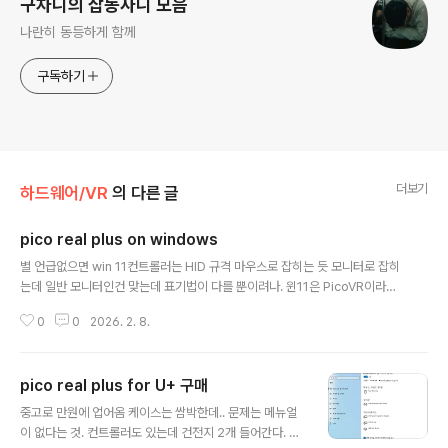
구차니의 잡동사니 모음
나란히 동등하게 함께
구독하기
더보기
하드웨어/VR
의 다른 글
pico real plus on windows
글 내용
별 언급없으면 win 11컨트롤러는 HID 규격 마우스로 잡히는 듯 모니터로 잡히
는데 일반 모니터인건 맞는데 표기법이 다를 뿐이려나. 윈11은 PicoVR이라고
명시된다.win 11win10 USB Type-C Digital AV Adapter라.. 이건 머지?
0
0
2026. 2. 8.
usb composite device 2개 추가, 일반 usb 허브 1개 추가 스피커(USB A
dvanced Audio Device) 추가그래서 꽂으면 HDMI 모니터 대신 이쪽으로
소리가 넘어간다. HID 규격 사용자 컨트롤 장치HID 규격 터치 스크린HID 준수
pico real plus for U+ 구매
장치Microsoft Input Configuration Device 1개USB 입력 장치 3개 추가
글 내용
+win10 에서 custom resolution utility 를 통한 덤프[링..
중고로 만원에 업어옴 케이스는 쌈박한데.. 문제는 메뉴얼
이 없다는 것. 컨트롤러도 있는데 건전지 2개 들어간다. L