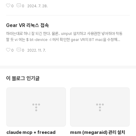
G U+ 똭!USB C로 되어있어서 일반적인 데스크탑에서는
0
0
2024. 7. 28.
쓰기힘들 듯? 두께를 얇게 하기 위해 일반 렌즈가 아니라
프레넬 렌즈를 쓴 듯 v50s 연결하고 카메라 앱 실행해서
보니 생각외로 산뜻하게 보이는데, 펜타일이 아니라 RGB
Gear VR 리눅스 접속
인가?4k 5.5인치에 RGB가 가능한가? 노트9에 연결하니
글 내용
반응이 없어서 고장난 줄 알았는데v50s나 7세대 노트북
하라는대로 하니 잘 되긴 한다. 물론.. uinput 설치하고 사용권한 넣어줘야 작동
에는 잘되는걸 보면usb-c alt mode (dp)가 4k로 작동
할 듯 vi 에는 $ bt-device -l 에서 확인한 gear VR의 BT mac을 수정해주
해야만 켜지는 것 같다. 윈도우에서는 아래와 같이, 펜 / 오
면 된다(거의 가장 아래 줄에 있음) $ git clone https://github.com/rdady/
디오 / av adapter로 인식되고 자동 설치 된다. 근데.. 왜
0
0
2022. 11. 7.
gear-vr-controller-linux.git $ cd gear-vr-controller-linux $ pip3
세로지? [링크 : https://m.blog.na..
install python-uinput pygatt gatt more-itertools --user $ bt-devi
ce -l $ vi gearVRC.py $ python3 gearVRC.py [링크 : https://github.
com/rdady/gear-vr-controller-linux] 특이(?) 하게도..
이 블로그 인기글
claude mcp + freecad
msm (megaraid) 관리 설치