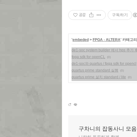
공감
구독하기
'
embeded
>
FPGA - ALTERA
' 카테고리
de1-soc system builder 에서 hps 추
fpga sdk for openCL
(0)
de1-soc와 quartus / fpga sdk for opencl
quartus prime standard 실행
(0)
quartus prime 설치 standard / lite
(0)
구차니의 잡동사니 모음