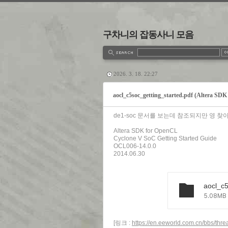
구차니의 잡동사니 모음
estbook
Admin
Write
2026. 3. 18. 22:27
aocl_c5soc_getting_started.pdf (Altera SD
de1-soc 문서를 보는데 참조되지만 영 
Altera SDK for OpenCL
Cyclone V SoC Getting Started Guide
OCL006-14.0.0
2014.06.30
aocl_c5
5.08MB
[링크 :
https://en.eeworld.com.cn/bbs/thr