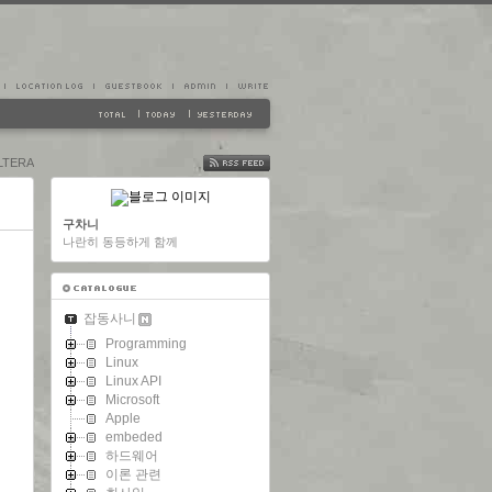
ALTERA
FEED
구차니
나란히 동등하게 함께
잡동사니
Programming
Linux
Linux API
Microsoft
Apple
embeded
하드웨어
이론 관련