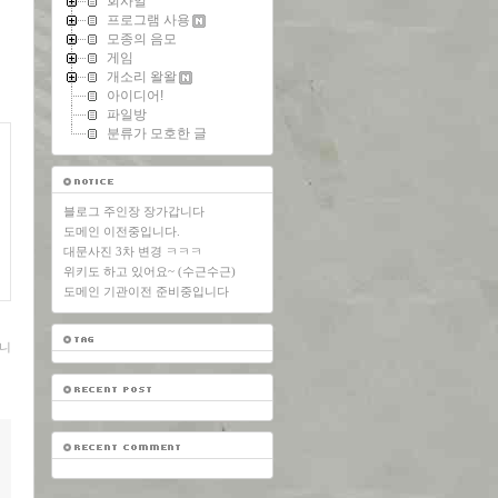
회사일
프로그램 사용
모종의 음모
게임
개소리 왈왈
아이디어!
파일방
분류가 모호한 글
블로그 주인장 장가갑니다
도메인 이전중입니다.
대문사진 3차 변경 ㅋㅋㅋ
위키도 하고 있어요~ (수근수근)
도메인 기관이전 준비중입니다
니