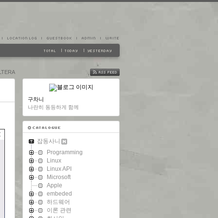
ALTERA
FEED
구차니
나란히 동등하게 함께
잡동사니
Programming
Linux
Linux API
Microsoft
Apple
embeded
하드웨어
이론 관련