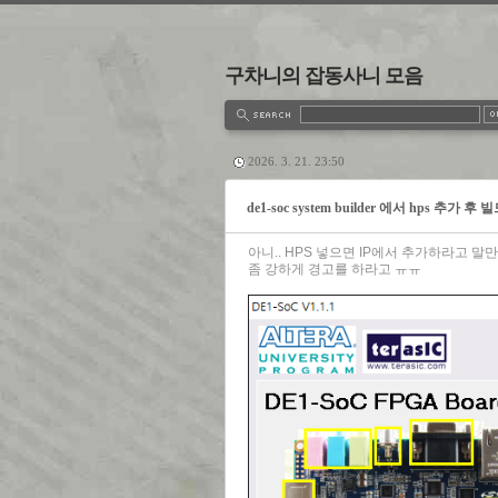
구차니의 잡동사니 모음
estbook
Admin
Write
2026. 3. 21. 23:50
de1-soc system builder 에서 hps 추가 후
아니.. HPS 넣으면 IP에서 추가하라고 말
좀 강하게 경고를 하라고 ㅠㅠ