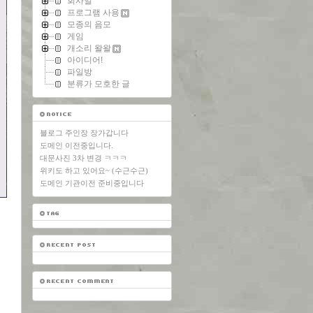
회사일
프로그램 사용
모종의 음모
게임
개소리 왈왈
아이디어!
파일방
분류가 모호한 글
블로그 주인장 장가갑니다
도메인 이전중입니다.
대문사진 3차 변경 ㅋㅋㅋ
위키도 하고 있어요~ (수근수근)
도메인 기관이전 준비중입니다