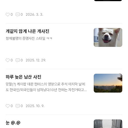
정된 위치에 고정된 내용을 투사한다.2단계. 돈 들인 티가
나는 3면 LED 디스플레이. 이건..
작성시간
0
0
2026. 3. 3.
개같지 않게 나온 개사진
글 내용
정체불명의 증명사진 스타일 ㅋㅋ
작성시간
0
0
2025. 12. 29.
하루 늦은 남산 사진
글 내용
망할(?) 케이팝 데몬 헌터스의 영향으로 추석 마지막 날에
도 한국인/외국인들이 넘쳐났다.10년 전에는 자전거타고
침흘리며 올라갔는데, 드디어(!) 버스를 타고 올라와봄 장
충체육관 쪽에서 01A 01B를 타려고 한 7대 보내고부랴부
작성시간
0
0
2025. 10. 9.
랴 타고 올라와서 애들이 힘들줄을 모르는 듯 ㅋㅋㅋ 저 멀
리(?) 너무 잘 보이는 롯데타워
눈 @.@
글 내용