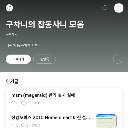
검색하기
티스토리
구차니의 잡동사니 모음
구독자
6
나란히 동등하게 함께
구독하기
방명록
신고하기 레이어
열기
인기글
msm (megaraid) 관리 설치 실패
0
0
조회
8
한컴오피스 2010 Home smart 버전 설치
기 + 사용기
0
6
조회
7