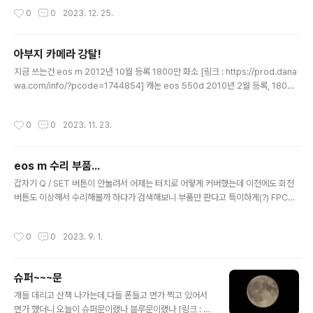
작성시간
0
0
2023. 12. 25.
아부지 카메라 강탈!
글 내용
지금 쓰는건 eos m 2012년 10월 등록 1800만 화소 [링크 : https://prod.dana
wa.com/info/?pcode=1744854] 캐논 eos 550d 2010년 2월 등록, 1800
만 화소 [링크 : https://prod.danawa.com/info/?pcode=1017339] 아부지
는 eos r50으로 가면서 ef-s 렌즈가 딱 하나라서 18-55 EF-S렌즈 하나만 뽀려옴
작성시간
0
0
2023. 11. 23.
욕심은 22mm 단렌즈 하나 이긴 한데 라이브 포커스가 드럽게 느린 녀석들이라 어
떻게 써먹을수 있으려나 ㅎㅎ
eos m 수리 부품...
글 내용
갑자기 Q / SET 버튼이 안눌려서 어제는 터치로 어떻게 커버했는데 이전에도 회전
버튼도 이상해서 수리해볼까 하다가 검색해보니 부품만 판다고 특이하게(?) FPCB
단판으로 되어있다. 분해해서 닦으면 좀 나아지려나? [링크 : https://blog.naver.c
om/cottonface/221988000370] [링크 : https://ko.aliexpress.com/ite
작성시간
0
0
2023. 9. 1.
m/33042077406.html] 3316원 1.0 평점 [링크 : https://ko.aliexpress.co
m/item/1005003221582492.html] 4377원 4.0 평점 + AS 센터 전화해보
니 ARS 단계만 드럽게 많네 -_- EOS M은 수리 종료된 제품이라 택배비/점검비 발
슈퍼~~~문
생가능하지만 수리 못할 수도 있다는 ..
글 내용
개들 데리고 산책 나가는데,다들 폰들고 먼가 찍고 있어서
먼가 했더니 오늘이 슈퍼문이랬나 블루문이랬나 [링크 : ht