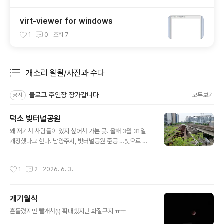
virt-viewer for windows
1
0
조회
7
개소리 왈왈/사진과 수다
분류 전체보기
주요 글 목록
블로그 주인장 장가갑니다
모두보기
공지
덕소 빛터널공원
글 내용
왜 저기서 사람들이 있지 싶어서 가본 곳. 올해 3월 31일
개장했다고 한다. 남양주시, 빛터널공원 준공 …빛으로 다
시 태어난 폐터널담당부서 공원조성2팀 작성일 2026-0
3-31 19:10:43남양주시는 31일 와부읍 도곡리 일원에서
작성시간
1
2
2026. 6. 3.
폐터널을 활용한 ‘빛터널공원’ 준공식을 개최했다고 밝혔
다.[링크 : https://www.nyj.go.kr/www/selectBbsN
ttView.do?key=2498&bbsNo=68&nttNo=53026
개기월식
8] 덕소에서 도심역 방향으로 가서 벽산아파트 쪽으로 들
글 내용
어가면 빠르게 갈 수 있다.(105동 쪽) 깔끔하게 단장! 총 3
흔들렸지만 빨개서(!) 확대했지만 화질구지 ㅠㅠ
단계(?) 전시인데 그 중 첫번째단순(?) 하게 투사경으로 고