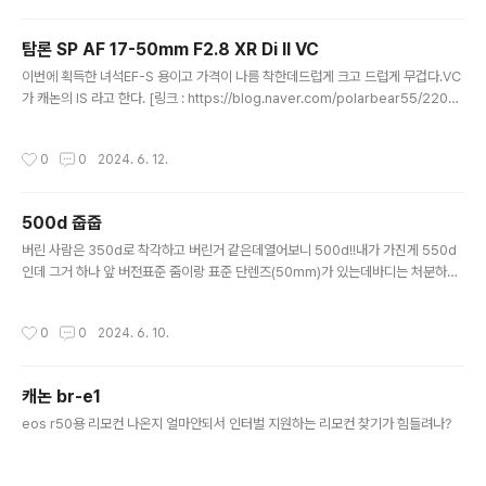
야 할 듯.아니면 풀프레임 바디를 싸게 어디서 구하던가?EF 35mm F2 / 50만 / 20
만(중고) / 팬케이크EF 35mm F2 IS USM / 71만 / 42만(중고) / 팬케이크EF-S
탐론 SP AF 17-50mm F2.8 XR Di II VC
35mm F2.8 macro IS STM / 51만 / 45만(중고) 에라이 가격이?!!?..
글 내용
이번에 획득한 녀석EF-S 용이고 가격이 나름 착한데드럽게 크고 드럽게 무겁다.VC
가 캐논의 IS 라고 한다. [링크 : https://blog.naver.com/polarbear55/22012
7495555][링크 : https://msearch.shopping.naver.com/catalog/54498
89819][링크 : https://m.danawa.com/product/preview.html?code=936
작성시간
0
0
2024. 6. 12.
715]
500d 줍줍
글 내용
버린 사람은 350d로 착각하고 버린거 같은데열어보니 500d!!내가 가진게 550d
인데 그거 하나 앞 버전표준 줌이랑 표준 단렌즈(50mm)가 있는데바디는 처분하고
렌즈만 써봐야하나?
작성시간
0
0
2024. 6. 10.
캐논 br-e1
글 내용
eos r50용 리모컨 나온지 얼마안되서 인터벌 지원하는 리모컨 찾기가 힘들려나?