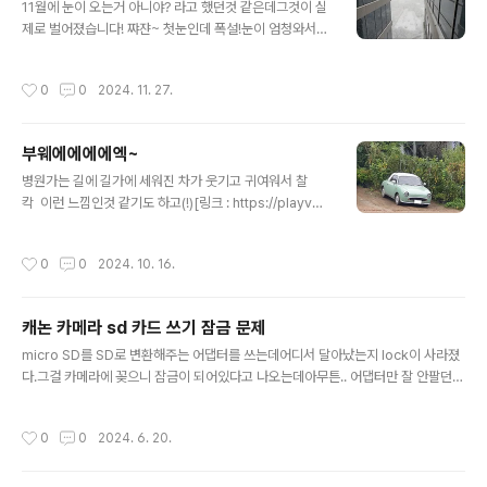
11월에 눈이 오는거 아니야? 라고 했던것 같은데그것이 실
제로 벌어졌습니다! 쨔쟌~ 첫눈인데 폭설!눈이 엄청와서
앞 동산도 안보이는데 언제 눈이 왔냐는 듯 쨍해졌다.
작성시간
0
0
2024. 11. 27.
부웨에에에에엑~
글 내용
병원가는 길에 길가에 세워진 차가 웃기고 귀여워서 찰
칵 이런 느낌인것 같기도 하고(!)[링크 : https://playvo
d.imbc.com/Templete/ClipView?bid=10027681
00137100002] 닛산 피가로, 2만대 한정 생산품[링크 :
작성시간
0
0
2024. 10. 16.
https://topictree.co.kr/issue/nissan-figaro/]
캐논 카메라 sd 카드 쓰기 잠금 문제
글 내용
micro SD를 SD로 변환해주는 어댑터를 쓰는데어디서 달아났는지 lock이 사라졌
다.그걸 카메라에 꽂으니 잠금이 되어있다고 나오는데아무튼.. 어댑터만 잘 안팔던데
찾아는 봐야 할 듯..나중에 글루건이나 프라스틱 잘라서 순접으로 붙여봐야 할지도
모르겠다. 카드 슬롯 크기를 봐서는 광학식 탐지는 아닌것 같고물리적으로 탐지되는
작성시간
0
0
2024. 6. 20.
느낌이니 셀로판 테이프로 해도 문제가 없는 듯?[링크 : https://superuser.com/
questions/666588/bypass-read-only-sd-card-with-missing-lock-sl
ider]