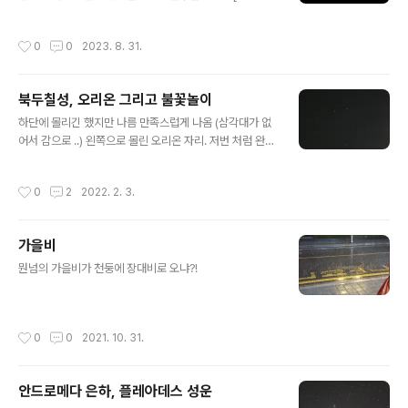
tps://www.bbc.com/korean/articles/cyrjnm3kr0
vo] 오랫만에 카메라를 들었더니 이 망할 카메라는 확인
작성시간
0
0
2023. 8. 31.
버튼도 안눌리고 슬슬 보내줘야 하나...
북두칠성, 오리온 그리고 불꽃놀이
글 내용
하단에 몰리긴 했지만 나름 만족스럽게 나옴 (삼각대가 없
어서 감으로 ..) 왼쪽으로 몰린 오리온 자리. 저번 처럼 완전
쨍하고 어두운 날이 아니라 아쉽네. 불꽃놀이
작성시간
0
2
2022. 2. 3.
가을비
글 내용
뭔넘의 가을비가 천둥에 장대비로 오냐?!
작성시간
0
0
2021. 10. 31.
안드로메다 은하, 플레아데스 성운
글 내용