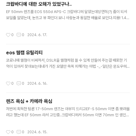
크랍바디에 대한 오해가 있었구나..
글 내용
EF 50mm 렌즈를 EOS 550d APS-C 크랍바디에 달았는데당연히(?) 줌이 되서
보일줄 알았는데, 눈뜨고 뷰 파인더 보니 사람눈과 동일한 배율로 보인다.띠용! 1.4배
어쩌구 하길래 당연히(?)50mm 렌즈를 끼면 1.4배 더 크게 보일줄 알았는데 그게
아니었다니..(!) 단지 CCD 면적이 좁아지면서 같은 화소라면 커지는 효과가 있는거
작성시간
0
0
2024. 6. 17.
지광학적으로 어떻게 건드리진 않는다는 의미였으니..속편하게(?) 50mm 사면 된
다는 결론이 ㅋㅋ
eos 웹캠 유틸리티
글 내용
코로나때 웹캠이 비싸져서, DSLR을 웹캠처럼 쓸 수 있게 만들어 주는걸 배포한 기
억이 있어서 찾아보는데내가 가진 모델만 쏙쏙 피해가는 마법 -_-일단은 윈도우에서
만 된다. ‘EOS 웹캠 유틸리티’ 지원 모델 (총 41종)카테고리모델명DSLREOS-1D
X MARK IIIEOS-1D X MARK IIEOS-1D XEOS-1D CEOS 5Ds REOS 5DsE
작성시간
0
0
2024. 6. 16.
OS 5D Mark IVEOS 5D Mark IIIEOS 6D Mark IIEOS 6DEOS 7D Mark IIE
OS 7DEOS 90DEOS 80DEOS 77DEOS 70DEOS 60DEOS 850DEOS 80
0DEOS 760DEOS 750DEOS 700DEOS 600DEOS 200D IIEOS 200DE
렌즈 욕심 + 카메라 욕심
OS 100DEOS 1500DEOS 1300DE..
글 내용
저번에 획득한 탐론 17-50mm 렌즈는 아부지 드리고EF-S 50mm 이면 좀 뽀려올
려고 했는데 EF 50mm 라서 고민중..크랍바디에서 50mm 이면 70mm 인 셈인
데 EF 35mm 를 크랍바디에 하면 얼추 50mm 되니 이게 나을지, EF-S 50mm를
나을지 모르겠다.일단 가격부터 조사를 해봐야 할 듯 대충 보는데 내가 가지고 놀아
작성시간
0
0
2024. 6. 15.
볼 금액을 한참 뛰어넘으니 걍 EF 50mm 를 가지고 70mm로 쓰는걸로 만족을 해