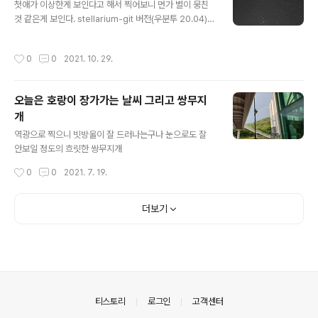
첫애가 이상한게 보인다고 해서 찍어보니 먼가 별이 뭉친
것 같은게 보인다. stellarium-git 버전(우분투 20.04)랑
모바일 무료버전 받아보니 플레아데스 성운이라고!! 은하
수 위에도 찍다 보니 우연히 이상하게 보여서 역시 검색해
작성시간
0
0
2021. 10. 29.
보니 아마도.. 안드로메다 은하? 그나저나 지금까지 이런게
보인적이 없었는데(육안으로도 사진으로도) 특정 시기에만
보이는건가.. 그게 아니라면 이번이 유별나게 날씨가 좋았
오늘은 호랑이 장가가는 날씨 그리고 쌍무지
던걸까?
개
글 내용
역광으로 찍으니 빗방울이 잘 드러나는구나 눈으로도 잘
안보일 정도의 흐릿한 쌍무지개
작성시간
0
0
2021. 7. 19.
더보기
의안내
티스토리
로그인
고객센터