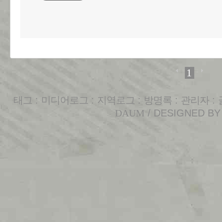
1
태그
:
미디어로그
:
지역로그
:
방명록
:
관리자
:
DAUM
/ DESIGNED B