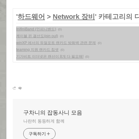
'
하드웨어
>
Network 장비
' 카테고리의 
InifiniBand (인피니밴드)
(0)
케이블 핀 결선도(pin out)
(0)
winXP 에서의 듀얼포트 랜카드 방화벽 관련 문제
(0)
teaming 지원 랜카드 칩셋
(0)
기가비트 이더넷은 랜선이 8개 다 필요해!
(0)
구차니의 잡동사니 모음
나란히 동등하게 함께
구독하기