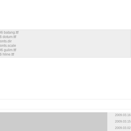
6 batang.ttf
6 dotum.ttf
onts.dir
fonts.scale
6 gulim.ttf
 hline.ttf
2009.03.16
2009.03.15
2009.03.02