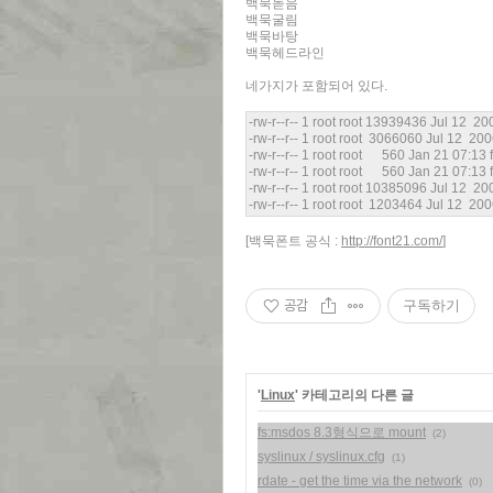
백묵돋음
백묵굴림
백묵바탕
백묵헤드라인
네가지가 포함되어 있다.
-rw-r--r-- 1 root root 13939436 Jul 12 200
-rw-r--r-- 1 root root 3066060 Jul 12 200
-rw-r--r-- 1 root root 560 Jan 21 07:13 f
-rw-r--r-- 1 root root 560 Jan 21 07:13 
-rw-r--r-- 1 root root 10385096 Jul 12 200
-rw-r--r-- 1 root root 1203464 Jul 12 2006
[백묵폰트 공식 :
http://font21.com/
]
공감
구독하기
'
Linux
' 카테고리의 다른 글
fs:msdos 8.3형식으로 mount
(2)
syslinux / syslinux.cfg
(1)
rdate - get the time via the network
(0)