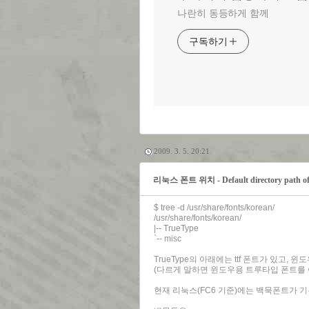
나란히 동등하게 함께
구독하기
2009. 3. 5. 20:21
리눅스 폰트 위치 - Default directory path of 
$ tree -d /usr/share/fonts/korean/
/usr/share/fonts/korean/
|-- TrueType
`-- misc
TrueType의 아래에는 ttf 폰트가 있고, 
(다르게 말하면 윈도우용 트루타입 폰트를
현재 리눅스(FC6 기준)에는 백묵폰트가 