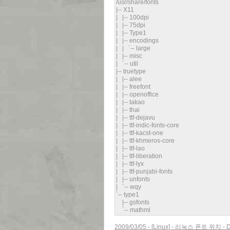
/usr/share/fonts
|-- X11
| |-- 100dpi
| |-- 75dpi
| |-- Type1
| |-- encodings
| | `-- large
| |-- misc
| `-- util
|-- truetype
| |-- alee
| |-- freefont
| |-- openoffice
| |-- takao
| |-- thai
| |-- ttf-dejavu
| |-- ttf-indic-fonts-core
| |-- ttf-kacst-one
| |-- ttf-khmeros-core
| |-- ttf-lao
| |-- ttf-liberation
| |-- ttf-lyx
| |-- ttf-punjabi-fonts
| |-- unfonts
| `-- wqy
`-- type1
|-- gsfonts
`-- mathml
2009/03/05 - [Linux] - 리눅스 폰트 위치 - Defa