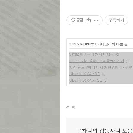
공감
구독하기
'
Linux
>
Ubuntu
' 카테고리의 다른 글
yaffs2 하려는데 왜케 빡시누
(0)
ubuntu 에서 X window 종료시키기
(0)
시작 윈도우매니저 세션 변경하기 - 우분
Ubuntu 10.04 KDE
(2)
Ubuntu 10.04 XFCE
(0)
구차니의 잡동사니 모음