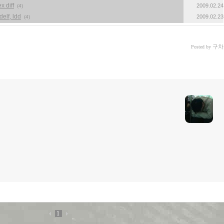
x diff
2009.02.24
(4)
elf, ldd
2009.02.23
(4)
구차
Posted by
1