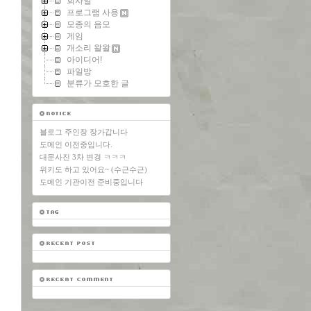
회사일
프로그램 사용
모종의 음모
게임
개소리 왈왈
아이디어!
파일방
분류가 모호한 글
블로그 주인장 장가갑니다
도메인 이전중입니다.
대문사진 3차 변경 ㅋㅋㅋ
위키도 하고 있어요~ (수근수근)
도메인 기관이전 준비중입니다