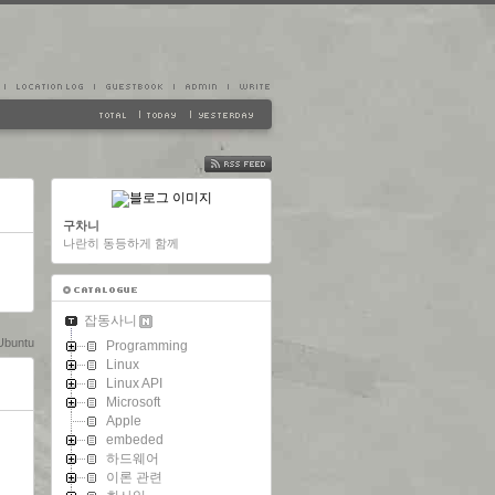
FEED
구차니
나란히 동등하게 함께
잡동사니
Ubuntu
Programming
Linux
Linux API
Microsoft
Apple
embeded
하드웨어
이론 관련