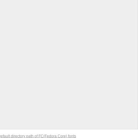
ult directory path of FC(Fedora Core) fonts