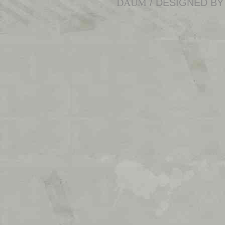
DAUM
/ DESIGNED B