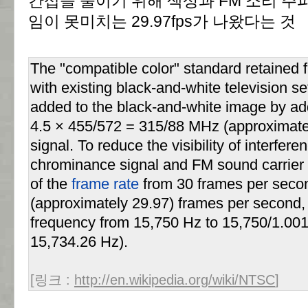
간섭을 줄이기 위해 색상과 FM 소리 주
임이 못미치는 29.97fps가 나왔다는 것
The "compatible color" standard retained f
with existing black-and-white television s
added to the black-and-white image by ad
4.5 × 455/572 = 315/88 MHz (approximate
signal. To reduce the visibility of interfer
chrominance signal and FM sound carrier r
of the
frame rate
from 30 frames per secon
(approximately 29.97) frames per second,
frequency from 15,750 Hz to 15,750/1.00
15,734.26 Hz).
[링크 :
http://en.wikipedia.org/wiki/NTSC
]