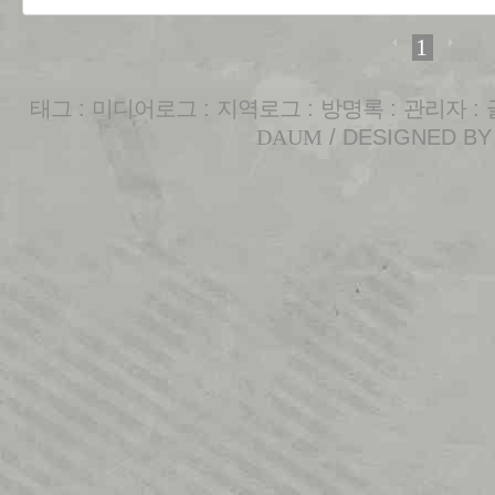
1
태그
:
미디어로그
:
지역로그
:
방명록
:
관리자
:
DAUM
/ DESIGNED B