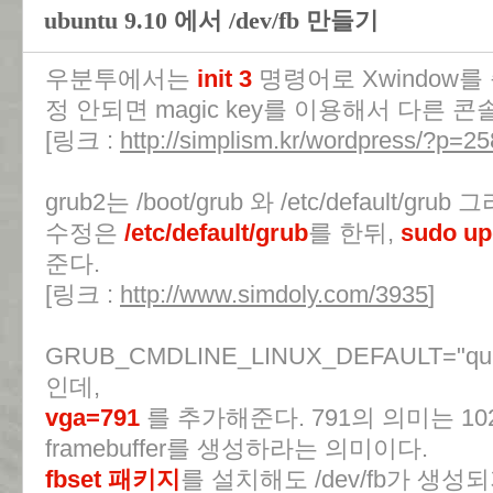
ubuntu 9.10 에서 /dev/fb 만들기
우분투에서는
init 3
명령어로 Xwindow를
정 안되면 magic key를 이용해서 다른 
[링크 :
http://simplism.kr/wordpress/?p=25
grub2는 /boot/grub 와 /etc/default/gru
수정은
/etc/default/grub
를 한뒤,
sudo up
준다.
[링크 :
http://www.simdoly.com/3935
]
GRUB_CMDLINE_LINUX_DEFAULT="qu
인데,
vga=791
를 추가해준다. 791의 의미는 1024x
framebuffer를 생성하라는 의미이다.
fbset 패키지
를 설치해도 /dev/fb가 생성