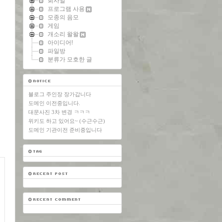
회사일
프로그램 사용
모종의 음모
게임
개소리 왈왈
아이디어!
파일방
분류가 모호한 글
블로그 주인장 장가갑니다
도메인 이전중입니다.
대문사진 3차 변경 ㅋㅋㅋ
위키도 하고 있어요~ (수근수근)
도메인 기관이전 준비중입니다