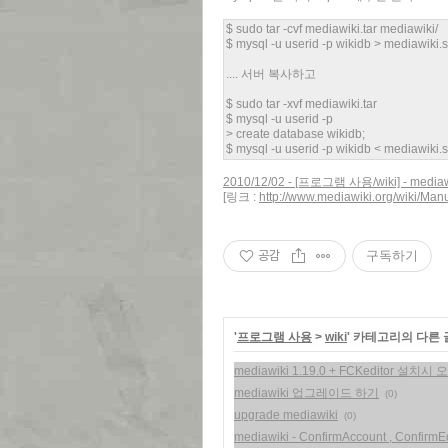
$ sudo tar -cvf mediawiki.tar mediawiki/
$ mysql -u userid -p wikidb > mediawiki.
.... 서버 복사하고
$ sudo tar -xvf mediawiki.tar
$ mysql -u userid -p
> create database wikidb;
$ mysql -u userid -p wikidb < mediawiki.
2010/12/02 - [프로그램 사용/wiki] - me
[링크 :
http://www.mediawiki.org/wiki/Ma
공감
구독하기
'
프로그램 사용
>
wiki
' 카테고리의 다른 
mediawiki 1.19.0 + FCKeditor 설치시 
mediawiki 업그레이드 하기
(0)
upgrade mediawiki
(0)
mediawiki - ConfirmAccount , ConfirmEd