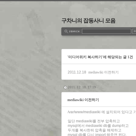
구차니의 잡동사니 모음
estbook
Admin
Write
'미디어위키 복사하기'에 해당되는 글 1건
2011.12.18
mediawiki 이전하기
2011. 12. 18. 17:19
mediawiki 이전하기
/var/www/mediawiki 에 설치되어 있
일단 mediawiki를 전부 압축하고
mysql에서 mediawiki db를 dump하고
두개를 복사한뒤 압축을 해제하고
mysql db를 다시 import 해주면 된다.