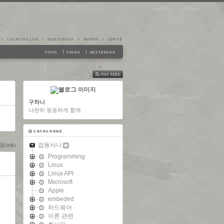
FEED
구차니
나란히 동등하게 함께
잡동사니
/wiki
Programming
Linux
Linux API
Microsoft
Apple
embeded
하드웨어
이론 관련