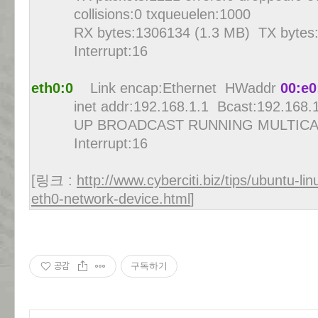
collisions:0 txqueuelen:1000
RX bytes:1306134 (1.3 MB) TX bytes:1
Interrupt:16
eth0:0
Link encap:Ethernet HWaddr
00:e0
inet addr:192.168.1.1 Bcast:192.168.1
UP BROADCAST RUNNING MULTICAST 
Interrupt:16
[링크 :
http://www.cyberciti.biz/tips/ubuntu-lin
eth0-network-device.html
]
공감
구독하기