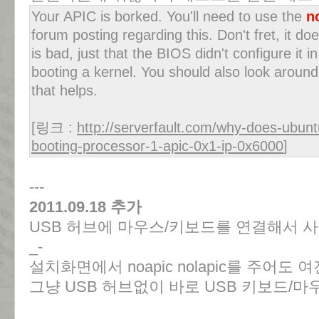
Your APIC is borked. You'll need to use the
n
forum posting regarding this. Don't fret, it d
is bad, just that the BIOS didn't configure it i
booting a kernel. You should also look around
that helps.
[링크 :
http://serverfault.com/why-does-ubun
booting-processor-1-apic-0x1-ip-0x6000
]
---
2011.09.18 추가
USB 허브에 마우스/키보드를 연결해서 사
_-
설치화면에서 noapic nolapic를 주어도 
그냥 USB 허브없이 바로 USB 키보드/마