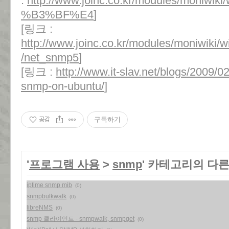
:
http://www.joinc.co.kr/modules/moniwik
%B3%BF%E4
]
[링크 :
http://www.joinc.co.kr/modules/moniwiki
/net_snmp5
]
[링크 :
http://www.it-slav.net/blogs/2009/02
snmp-on-ubuntu/
]
공감
구독하기
'
프로그램 사용
>
snmp
' 카테고리의 다른
iptime snmp mib
(0)
snmpbulkwalk
(0)
libreNMS
(0)
snmp 클라이언트 - snmpwalk, snmpget
(0)