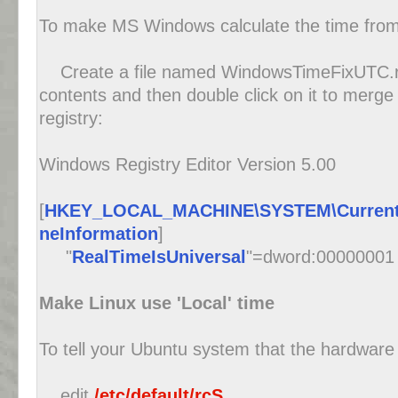
To make MS Windows calculate the time from
Create a file named WindowsTimeFixUTC.reg
contents and then double click on it to merge
registry:
Windows Registry Editor Version 5.00
[
HKEY_LOCAL_MACHINE\SYSTEM\CurrentCo
neInformation
]
"
RealTimeIsUniversal
"=dword:00000001
Make Linux use 'Local' time
To tell your Ubuntu system that the hardware cl
edit
/etc/default/rcS