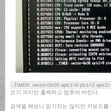
..TIMER: vector=0x30 apic1=0 pin1=2 apic2=
요기 까지만 출력하고 멈추어 버린다.
검색을 해보니 믿기지는 않지만 키보드를