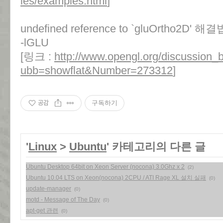
les/examples.html
]
undefined reference to `gluOrtho2D' 해
-lGLU
[링크 :
http://www.opengl.org/discussion_
ubb=showflat&Number=273312
]
공감
구독하기
'
Linux
>
Ubuntu
' 카테고리의 다른 글
Ubuntu Desktop 64bit on Xeon Server (nocona) 3.0Ghz x 2
(2)
Ubuntu 10.04 LTS on Xeon(nocona) 2CPU / ATI Rage XL 설치 실패
(0)
update-manager
(0)
motd - Message of The Day
(0)
apt-get 관련
(0)