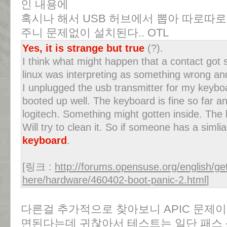
인 내용에
혹시나 해서 USB 허브에서 뽑아 따로따
주니 문제없이 설치된다.. OTL
Yes, it is strange but true
(?).
I think what might happen that a contact got 
linux was interpreting as something wrong an
I unplugged the usb transmitter for my keybo
booted up well. The keyboard is fine so far a
logitech. Something might gotten inside. The b
Will try to clean it. So if someone has a siml
keyboard
.
[링크 :
http://forums.opensuse.org/english/get
here/hardware/460402-boot-panic-2.html
]
다른걸 추가적으로 찾아보니 APIC 문제이며,
면된다는데 귀찮아서 테스트는 일단 패스 -