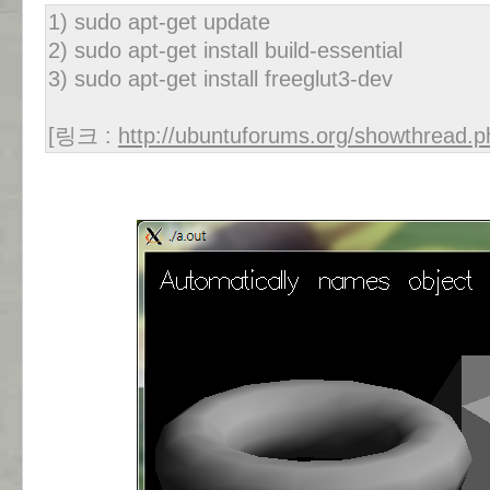
1) sudo apt-get update
2) sudo apt-get install build-essential
3) sudo apt-get install freeglut3-dev
[링크 :
http://ubuntuforums.org/showthread.