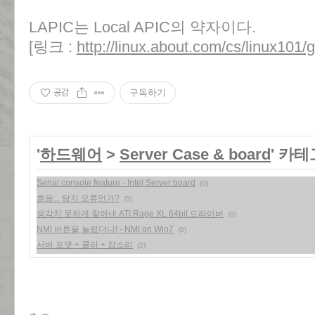
LAPIC는 Local APIC의 약자이다.
[링크 :
http://linux.about.com/cs/linux101/g
공감
구독하기
'
하드웨어
>
Server Case & board
' 카
Serial console feature - Intel Server board
(0)
흐음... 탐지 오류인가?
(0)
생각치 못하게 찾아낸 ATI Rage XL 64bit 드라이버
(0)
NMI 버튼을 눌렀더니! - NMI on Win7
(0)
서버 포맷 + 쿨러 + 잡소리
(2)