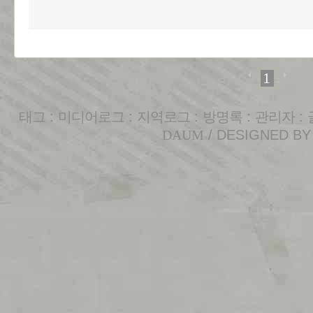
1
태그
:
미디어로그
:
지역로그
:
방명록
:
관리자
:
DAUM
/ DESIGNED B