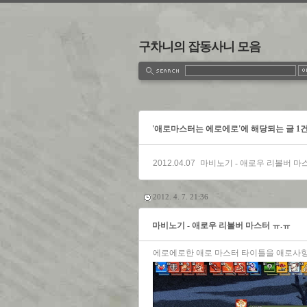
구차니의 잡동사니 모음
estbook
Admin
Write
'애로마스터는 에로에로'에 해당되는 글 1
2012.04.07
마비노기 - 애로우 리볼버 마
2012. 4. 7. 21:36
마비노기 - 애로우 리볼버 마스터 ㅠ.ㅠ
에로에로한 애로 마스터 타이틀을 애로사항에