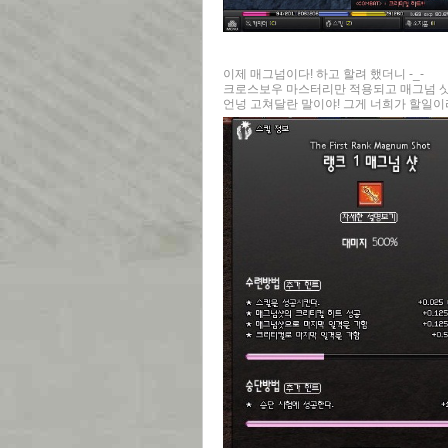
이제 매그넘이다! 하고 할려 했더니 -_-
크로스보우 마스터리만 적용되고 매그넘 샷 
언넝 고쳐달란 말이야! 그게 너희가 할일이라