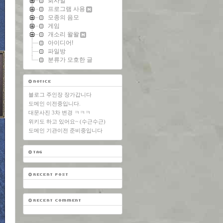
회사일
프로그램 사용
모종의 음모
게임
개소리 왈왈
아이디어!
파일방
분류가 모호한 글
블로그 주인장 장가갑니다
도메인 이전중입니다.
대문사진 3차 변경 ㅋㅋㅋ
위키도 하고 있어요~ (수근수근)
도메인 기관이전 준비중입니다