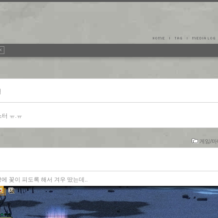
건
스터 ㅠ.ㅠ
게임/
 꽃이 피도록 해서 겨우 땄는데..