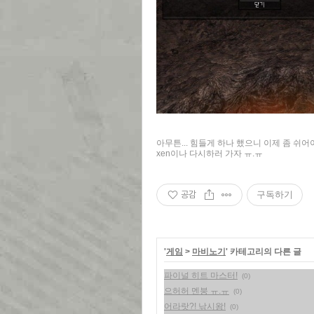
아무튼... 힘들게 하나 했으니 이제 좀 쉬어
xen이나 다시하러 가자 ㅠ.ㅠ
공감
구독하기
'
게임
>
마비노기
' 카테고리의 다른 글
파이널 히트 마스터!
(0)
으허허 멘붕 ㅠ.ㅠ
(0)
어라랏?! 낚시왕!
(0)