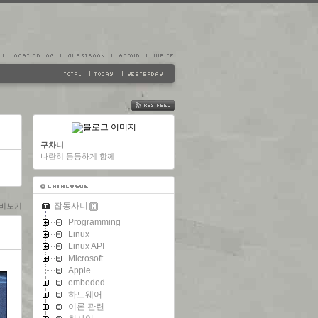
FEED
구차니
나란히 동등하게 함께
잡동사니
마비노기
Programming
Linux
Linux API
Microsoft
Apple
embeded
하드웨어
이론 관련