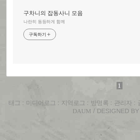
구차니의 잡동사니 모음
나란히 동등하게 함께
구독하기
1
태그
:
미디어로그
:
지역로그
:
방명록
:
관리자
:
DAUM
/ DESIGNED B