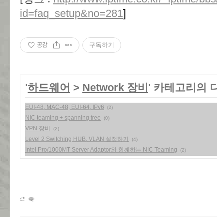
id=faq_setup&no=281
]
공감
구독하기
'
하드웨어
>
Network 장비
' 카테고리의 
EUI-48, MAC-48, EUI-64, IPv6
(2)
NIC teaming + spanning tree
(0)
VPN 장비
(2)
Level 2 Switching HUB, VLAN 설정하기
(4)
Intel Pro/1000MT Server Adaptor와 함꼐하는 NIC Teaming
(2)