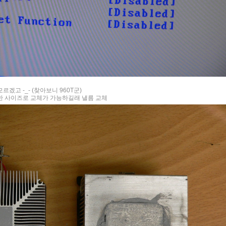
고 -_- (찾아보니 960T군)
한 사이즈로 교체가 가능하길래 낼름 교체