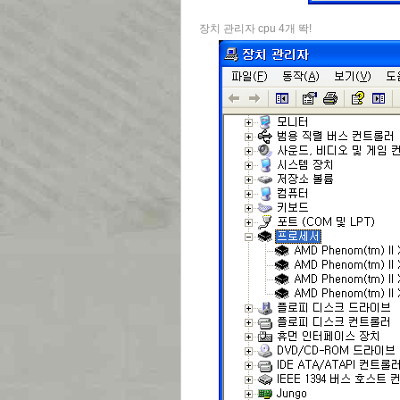
장치 관리자 cpu 4개 똭!