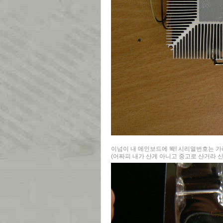
이넘이 내 메인보드에 똭! 시리얼번호는 가리
(어짜피 내가 산게 아니고 중고로 산거라 