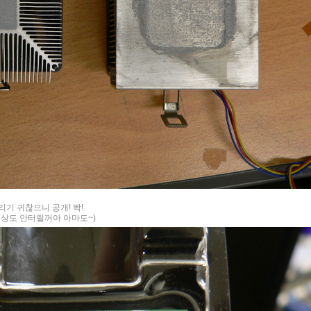
기 귀찮으니 공개! 똭!
신상도 안터릴꺼아 아마도~)