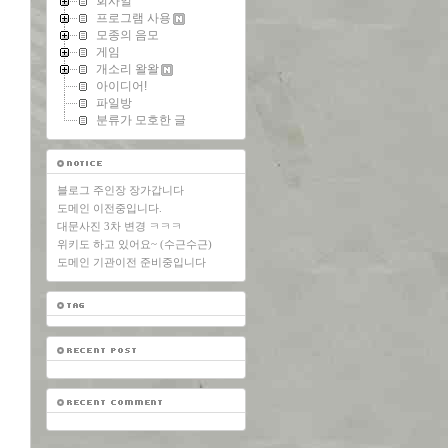
회사일
프로그램 사용
모종의 음모
게임
개소리 왈왈
아이디어!
파일방
분류가 모호한 글
블로그 주인장 장가갑니다
도메인 이전중입니다.
대문사진 3차 변경 ㅋㅋㅋ
위키도 하고 있어요~ (수근수근)
도메인 기관이전 준비중입니다