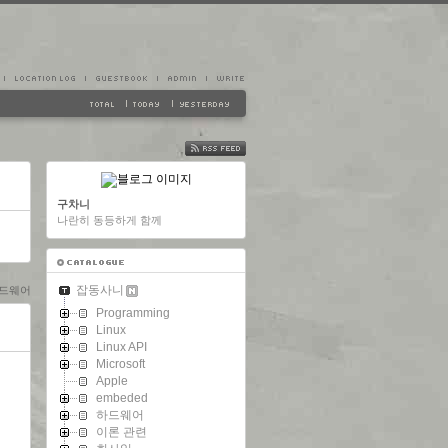
FEED
구차니
나란히 동등하게 함께
잡동사니
드웨어
Programming
Linux
Linux API
Microsoft
Apple
embeded
하드웨어
이론 관련