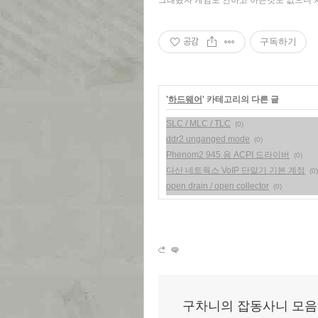
공감
구독하기
'
하드웨어
' 카테고리의 다른 글
SLC / MLC / TLC
(0)
ddr2 unganged mode
(0)
Phenom2 945 용 ACPI 드라이버
(0)
다산 네트웍스 VoIP 단말기 기본 계정
(0)
open drain / open collector
(0)
구차니의 잡동사니 모음