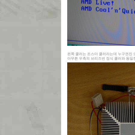
왼쪽 쿨러는 조스마 쿨러라는데 누구껀진 모르겠
아무튼 우측의 브리즈번 정식 쿨러와 동일