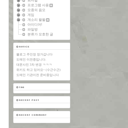
회사일
프로그램 사용
모종의 음모
게임
개소리 왈왈
아이디어!
파일방
분류가 모호한 글
블로그 주인장 장가갑니다
도메인 이전중입니다.
대문사진 3차 변경 ㅋㅋㅋ
위키도 하고 있어요~ (수근수근)
도메인 기관이전 준비중입니다