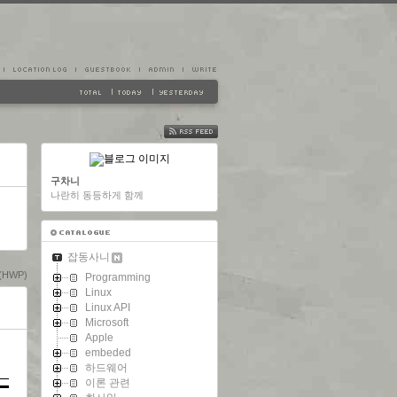
FEED
구차니
나란히 동등하게 함께
잡동사니
HWP)
Programming
Linux
Linux API
Microsoft
Apple
embeded
하드웨어
이론 관련