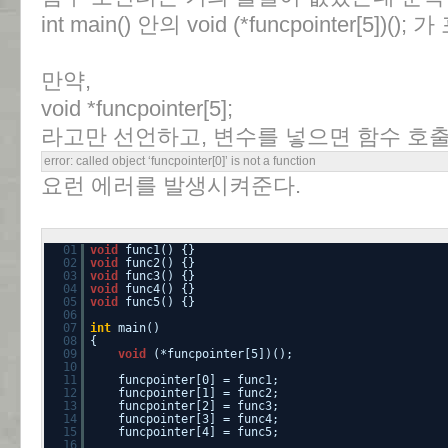
int main() 안의 void (*funcpointer[5]
만약,
void *funcpointer[5];
라고만 선언하고, 변수를 넣으면 함수 호
error: called object ‘funcpointer[0]’ is not a function
요런 에러를 발생시켜준다.
01
void
func1() {}
02
void
func2() {}
03
void
func3() {}
04
void
func4() {}
05
void
func5() {}
06
07
int
main()
08
{
09
void
(*funcpointer[5])();
10
11
funcpointer[0] = func1;
12
funcpointer[1] = func2;
13
funcpointer[2] = func3;
14
funcpointer[3] = func4;
15
funcpointer[4] = func5;
16