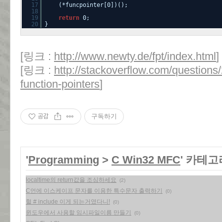
17
(*funcpointer[0])();
18
19
return
0;
20
}
[링크 :
http://www.newty.de/fpt/index.html
]
[링크 :
http://stackoverflow.com/questions
function-pointers
]
공감
구독하기
'
Programming
>
C Win32 MFC
' 카테고
localtime의 return값을 조심하세요
(2)
C언에 이스케이프 문자를 이용한 특수문자 출력하기
(0)
헐 # include 이게 되는거였다니!
(0)
윈도우에서 사용할 임시파일이름 만들기
(0)