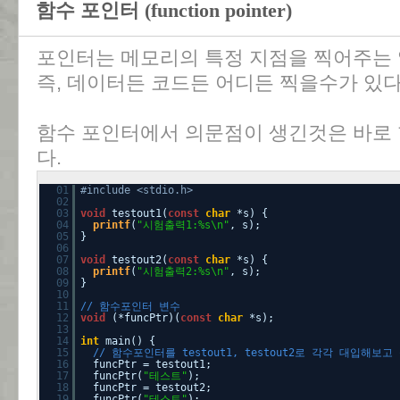
함수 포인터 (function pointer)
포인터는 메모리의 특정 지점을 찍어주는 
즉, 데이터든 코드든 어디든 찍을수가 있다
함수 포인터에서 의문점이 생긴것은 바로
다.
01
#include <stdio.h>
02
03
void
testout1(
const
char
*s) {
04
printf
(
"시험출력1:%s\n"
, s);
05
}
06
07
void
testout2(
const
char
*s) {
08
printf
(
"시험출력2:%s\n"
, s);
09
}
10
11
// 함수포인터 변수
12
void
(*funcPtr)(
const
char
*s);
13
14
int
main() {
15
// 함수포인터를 testout1, testout2로 각각 대입해보
16
funcPtr = testout1;
17
funcPtr(
"테스트"
);
18
funcPtr = testout2;
19
funcPtr(
"테스트"
);