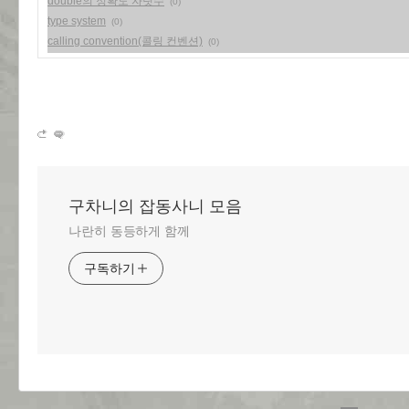
double의 정확도 자릿수
(0)
type system
(0)
calling convention(콜링 컨벤션)
(0)
구차니의 잡동사니 모음
나란히 동등하게 함께
구독하기