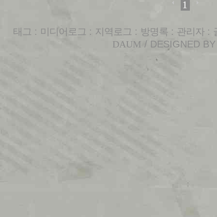
1
태그
:
미디어로그
:
지역로그
:
방명록
:
관리자
:
DAUM
/ DESIGNED B