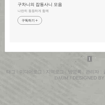
구차니의 잡동사니 모음
나란히 동등하게 함께
구독하기
1
태그
:
미디어로그
:
지역로그
:
방명록
:
관리자
:
DAUM
/ DESIGNED B