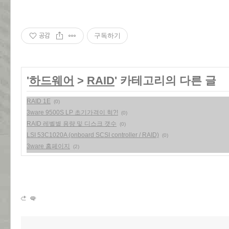
공감
구독하기
'
하드웨어
>
RAID
' 카테고리의 다른 글
RAID 1E
(0)
3ware 9500S LP 초기가격이 헉?!
(0)
RAID 레벨별 용량 및 디스크 갯수
(0)
LSI 53C1020A (onboard SCSI controller / RAID)
(0)
3ware 홈페이지
(2)