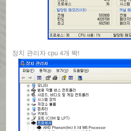
장치 관리자 cpu 4개 똭!