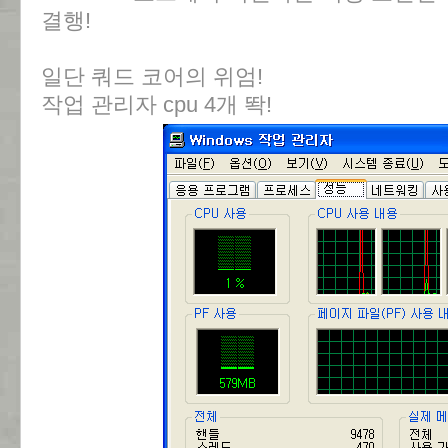
결행!
일단 쿼드 코어의 위엄!
작업 관리자 cpu 4개 똭!