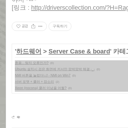
[링크 :
http://driverscollection.com/?H
공감
구독하기
'
하드웨어
>
Server Case & board
' 카
흐음... 탐지 오류인가?
(0)
Ubuntu 설치시 검은 화면에 커서만 깜박깜박 해결 -_-
(0)
NMI 버튼을 눌렀더니! - NMI on Win7
(0)
서버 포맷 + 쿨러 + 잡소리
(2)
Xeon (nocona) 쿨러 이넘을 어쩔?
(0)