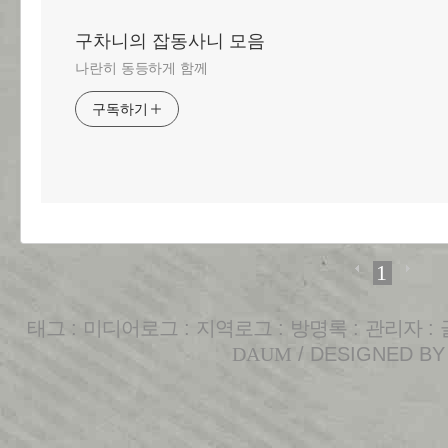
구차니의 잡동사니 모음
나란히 동등하게 함께
구독하기
1
태그
:
미디어로그
:
지역로그
:
방명록
:
관리자
:
DAUM
/ DESIGNED B