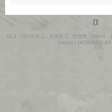
1
태그
:
미디어로그
:
지역로그
:
방명록
:
관리자
:
DAUM
/ DESIGNED B