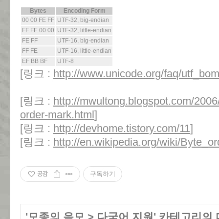
Bytes
Encoding Form
00 00 FE FF
UTF-32, big-endian
FF FE 00 00
UTF-32, little-endian
FE FF
UTF-16, big-endian
FF FE
UTF-16, little-endian
EF BB BF
UTF-8
[링크 :
http://www.unicode.org/faq/utf_bom
[링크 :
http://mwultong.blogspot.com/2006
order-mark.html
]
[링크 :
http://devhome.tistory.com/11
]
[링크 :
http://en.wikipedia.org/wiki/Byte_o
공감
구독하기
'
모종의 음모
>
다국어 지원
' 카테고리의 