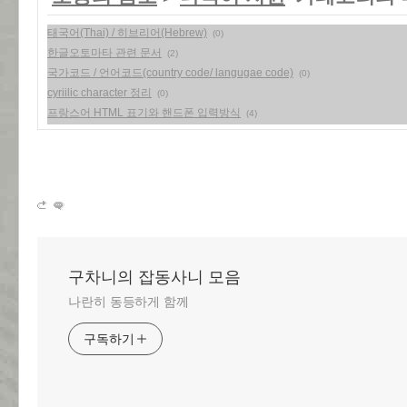
태국어(Thai) / 히브리어(Hebrew)
(0)
한글오토마타 관련 문서
(2)
국가코드 / 언어코드(country code/ langugae code)
(0)
cyriilic character 정리
(0)
프랑스어 HTML 표기와 핸드폰 입력방식
(4)
구차니의 잡동사니 모음
나란히 동등하게 함께
구독하기