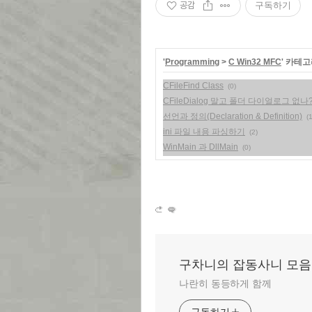
공감
구독하기
'
Programming
>
C Win32 MFC
' 카테
CFileFind Class
(0)
CFileDialog 말고 폴더 다이얼로그 없나
선언과 정의(Declaration & Definition)
(
ini 파일 내용 파싱하기
(2)
WinMain 과 DllMain
(0)
구차니의 잡동사니 모음
나란히 동등하게 함께