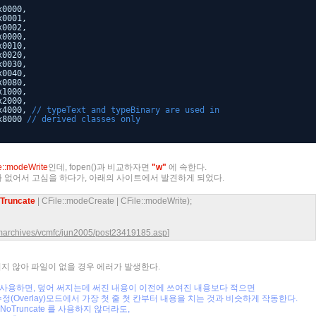
000,
001,
0002,
0000,
0010,
0020,
0030,
0040,
0080,
1000,
2000,
4000,
// typeText and typeBinary are used in
x8000
// derived classes only
e::modeWrite
인데, fopen()과 비교하자면
"w"
에 속한다.
d)가 없어서 고심을 하다가, 아래의 사이트에서 발견하게 되었다.
Truncate
| CFile::modeCreate | CFile::modeWrite);
marchives/vcmfc/jun2005/post23419185.asp
]
te가 되지 않아 파일이 없을 경우 에러가 발생한다.
deWrite 를 사용하면, 덮어 써지는데 써진 내용이 이전에 쓰여진 내용보다 적으면
정(Overlay)모드에서 가장 첫 줄 첫 칸부터 내용을 치는 것과 비슷하게 작동한다.
NoTruncate 를 사용하지 않더라도,