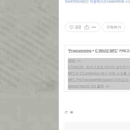
SeekToEnd()만 적용해도(Create/Wri
공감
구독하기
'
Programming
>
C Win32 MFC
' 카테
strtol
(0)
CTreeCtrl - 트리구조로 데이터 넣어주기
MFC의 CCombobox 에서 자동 스크롤 구현(Au
MFC PreTranslateMessage() 리턴값의
signed type의 %X 출력
(0)