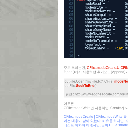
01
enum
OpenFlags {
02
modeRead = 0x0
03
modeWrite = 0x0
04
modeReadWrite = 0x
05
shareCompat = 0x
06
shareExclusive = 0x
07
shareDenyWrite = 0x
08
shareDenyRead = 0x
09
shareDenyNone = 0x
10
modeNoInherit = 0x
11
modeCreate = 0x
12
modeNoTruncate = 0x
13
typeText = 0x
14
typeBinary = (
int
)0
15
16
};
주로 쓰이는건,
CFile::modeCreate와 CFil
fopen()에서 사용하던 추가모드(Appen
outFile.Open("myFile.txt", CFile::
modeNo
outFile.
SeekToEnd
();
[링크 :
http://www.eggheadcafe.com/foru
아무튼
CFile::modeWrite만 사용하면, Crea
CFile::modeCreate | CFile::mo
이전 내용이 남아 있는다. 비유를 하자면, 수
테스트 해봐야 하겠지만, 굳이 CFile::mode