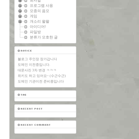
회사일
프로그램 사용
모종의 음모
게임
개소리 왈왈
아이디어!
파일방
분류가 모호한 글
블로그 주인장 장가갑니다
도메인 이전중입니다.
대문사진 3차 변경 ㅋㅋㅋ
위키도 하고 있어요~ (수근수근)
도메인 기관이전 준비중입니다