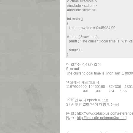
/* ctime example */
#include <stdio.h>
#include <time.h>
int main ()
{
time_t rawtime = 0x45984f00;
// time ( &rawtime );
printf ( "The current local time is: %s", c
return 0;
}
머 결과는 아래와 같이
$ ./a.out
The current local time is: Mon Jan 1 09:
엑셀에서 계산해보니
1167609600 19460160 324336 1351
/60 /60 /24 /365
1970년 부터 epoch 이므로
37년 후인 2007년이 대충 맞는듯!
[링크 :
http://www.cplusplus.com/reference/
[링크 :
http://linux.die.net/man/3/ctime
]