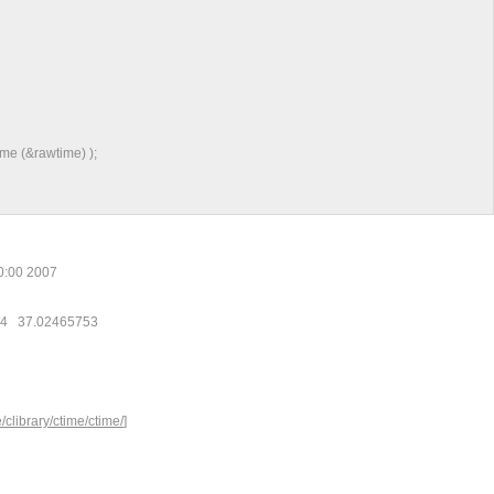
time (&rawtime) );
00:00 2007
4 37.02465753
clibrary/ctime/ctime/
]