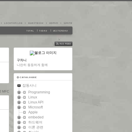
FEED
구차니
나란히 동등하게 함께
잡동사니
32 MFC
Programming
Linux
Linux API
Microsoft
Apple
embeded
하드웨어
이론 관련