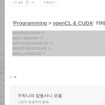
공감
구독하기
'
Programming
>
openCL & CUDA
' 카
kernel block 과 thread
(0)
cuda 4.2 devicequey
(0)
CUDA 장치별 cuda core 갯수
(0)
AMD APP SDK 예제 컴파일
(0)
openCL - ATI APP SDK
(0)
구차니의 잡동사니 모음
나란히 동등하게 함께