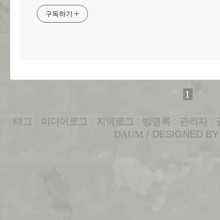
구독하기
1
태그
:
미디어로그
:
지역로그
:
방명록
:
관리자
:
DAUM
/ DESIGNED B