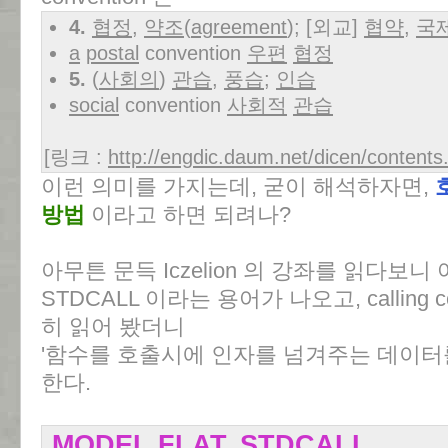
4.
협정
,
약조
(
agreement
);
[외교]
협약
,
국
a
postal
convention
우편
협정
5.
(
사회의
)
관습
,
풍습
;
인습
social
convention
사회적
관습
[링크 :
http://engdic.daum.net/dicen/conten
이런 의미를 가지는데, 굳이 해석하자면,
방법
이라고 하면 되려나?
아무튼 문득 Iczelion 의 강좌를 읽다보
STDCALL 이라는 용어가 나오고, calling 
히 읽어 봤더니
'함수를 호출시에 인자를 넘겨주는 데이터를 
한다.
.MODEL FLAT, STDCALL