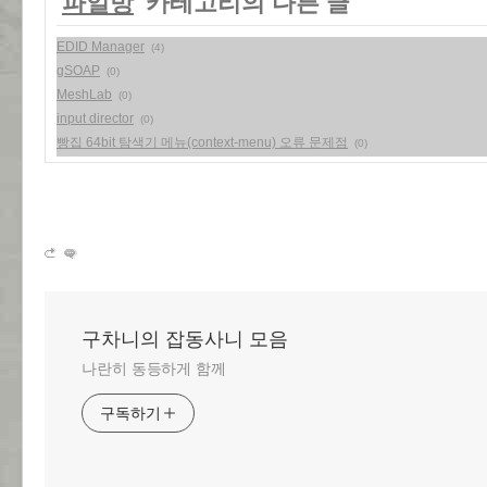
'
파일방
' 카테고리의 다른 글
EDID Manager
(4)
gSOAP
(0)
MeshLab
(0)
input director
(0)
빵집 64bit 탐색기 메뉴(context-menu) 오류 문제점
(0)
구차니의 잡동사니 모음
나란히 동등하게 함께
구독하기