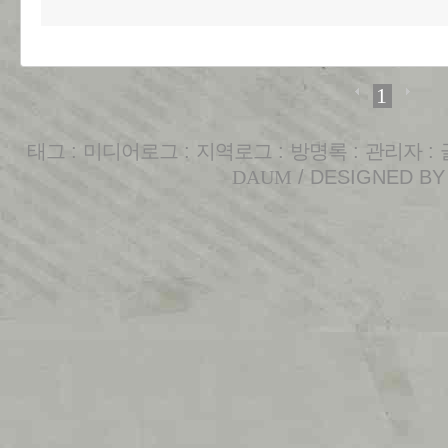
1
태그
:
미디어로그
:
지역로그
:
방명록
:
관리자
:
DAUM
/ DESIGNED B