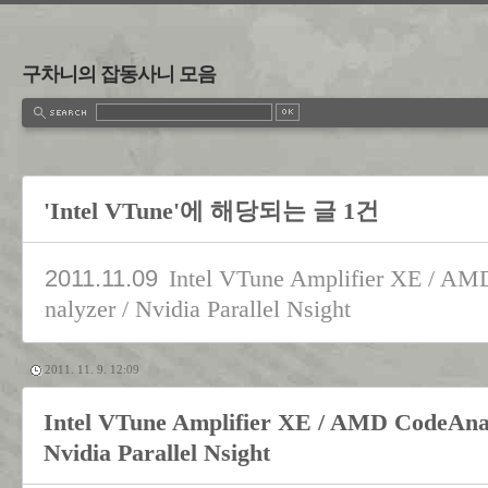
구차니의 잡동사니 모음
'Intel VTune'에 해당되는 글 1건
2011.11.09
Intel VTune Amplifier XE / AM
nalyzer / Nvidia Parallel Nsight
2011. 11. 9. 12:09
Intel VTune Amplifier XE / AMD CodeAnal
Nvidia Parallel Nsight