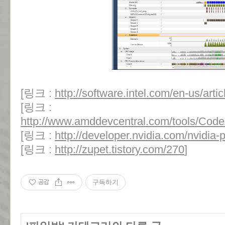
[링크 :
http://software.intel.com/en-us/artic
[링크 :
http://www.amddevcentral.com/tools/Code
[링크 :
http://developer.nvidia.com/nvidia-p
[링크 :
http://zupet.tistory.com/270
]
공감
구독하기