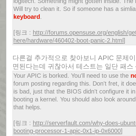
logitech. Something might gotten inside. The b
Will try to clean it. So if someone has a siml
keyboard
.
[링크 :
http://forums.opensuse.org/english/get
here/hardware/460402-boot-panic-2.html
]
다른걸 추가적으로 찾아보니 APIC 문제이며,
면된다는데 귀찮아서 테스트는 일단 패스 -
Your APIC is borked. You'll need to use the
n
forum posting regarding this. Don't fret, it d
is bad, just that the BIOS didn't configure it i
booting a kernel. You should also look around
that helps.
[링크 :
http://serverfault.com/why-does-ubun
booting-processor-1-apic-0x1-ip-0x6000
]