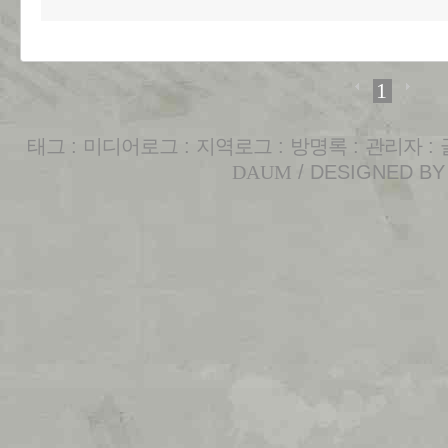
1
태그
:
미디어로그
:
지역로그
:
방명록
:
관리자
:
DAUM
/ DESIGNED B