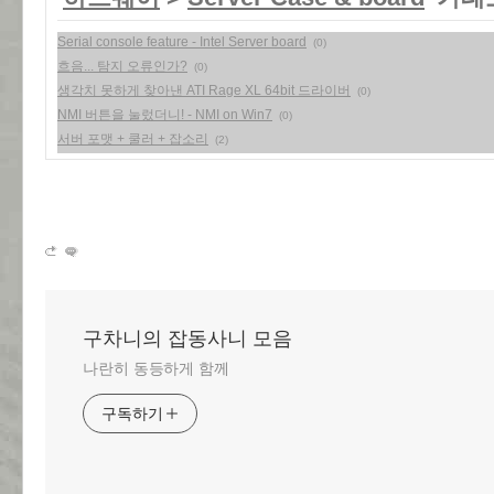
Serial console feature - Intel Server board
(0)
흐음... 탐지 오류인가?
(0)
생각치 못하게 찾아낸 ATI Rage XL 64bit 드라이버
(0)
NMI 버튼을 눌렀더니! - NMI on Win7
(0)
서버 포맷 + 쿨러 + 잡소리
(2)
구차니의 잡동사니 모음
나란히 동등하게 함께
구독하기