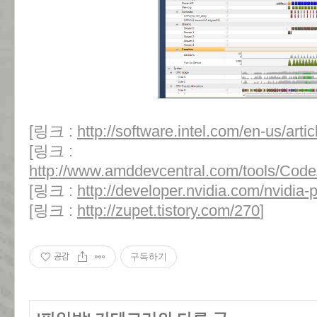
[링크 :
http://software.intel.com/en-us/artic
[링크 :
http://www.amddevcentral.com/tools/Code
[링크 :
http://developer.nvidia.com/nvidia-p
[링크 :
http://zupet.tistory.com/270
]
공감
구독하기