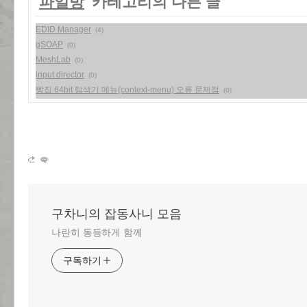
'
파일방
' 카테고리의 다른 글
EDID Manager
(4)
gSOAP
(0)
MeshLab
(0)
input director
(0)
빵집 64bit 탐색기 메뉴(context-menu) 오류 문제점
(0)
구차니의 잡동사니 모음
나란히 동등하게 함께
구독하기