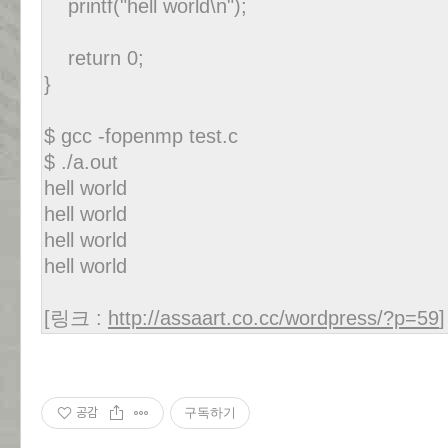
printf("hell world\n");
return 0;
}
$ gcc -fopenmp test.c
$ ./a.out
hell world
hell world
hell world
hell world
[링크 :
http://assaart.co.cc/wordpress/?p=59
공감
구독하기