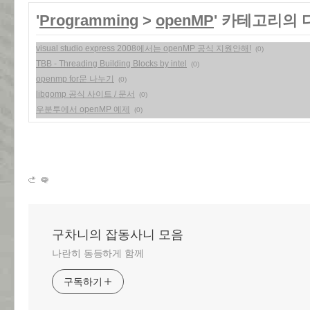
'
Programming
>
openMP
' 카테고리의 
visual studio express 2008에서는 openMP 공식 지원안해!
(0)
TBB - Threading Building Blocks by intel
(0)
openmp for문 나누기
(0)
libgomp 공식 사이트 / 문서
(0)
우분투에서 openMP 예제
(0)
구차니의 잡동사니 모음
나란히 동등하게 함께
구독하기