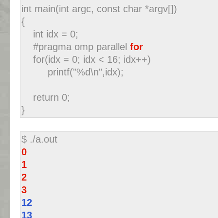
int main(int argc, const char *argv[])
{
int idx = 0;
#pragma omp parallel
for
for(idx = 0; idx < 16; idx++)
printf("%d\n",idx);
return 0;
}
$ ./a.out
0
1
2
3
12
13