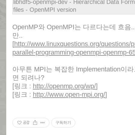
libhdf5-openmpi-dev - Hierarchical Data For
files - OpenMPI version
OpenMP와 OpenMPI는 다르다는데 흐음
만..
[
http://www.linuxquestions.org/questions/
parallel-programming-openmpi-openmp-6
아무튼 MPI는 복잡한 Implementation이
면 되려나?
[링크 :
http://openmp.org/wp/
]
[링크 :
http://www.open-mpi.org/
]
공감
구독하기