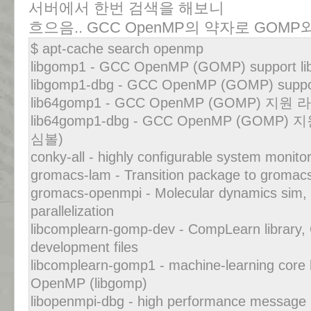
서버에서 한번 검색을 해보니
흐으음.. GCC OpenMP의 약자로 GOMP
$ apt-cache search openmp
libgomp1 - GCC OpenMP (GOMP) support lib
libgomp1-dbg - GCC OpenMP (GOMP) support
lib64gomp1 - GCC OpenMP (GOMP) 지
lib64gomp1-dbg - GCC OpenMP (GOM
심볼)
conky-all - highly configurable system monitor
gromacs-lam - Transition package to groma
gromacs-openmpi - Molecular dynamics sim, 
parallelization
libcomplearn-gomp-dev - CompLearn library
development files
libcomplearn-gomp1 - machine-learning core li
OpenMP (libgomp)
libopenmpi-dbg - high performance message p