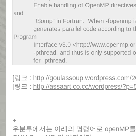
Enable handling of OpenMP directives 
and
"!$omp" in Fortran. When -fopenmp is sp
generates parallel code according to th
Program
Interface v3.0 <http://www.openmp.org/>
-pthread, and thus is only supported on 
for -pthread.
[링크 :
http://goulassoup.wordpress.com/2
[링크 :
http://assaart.co.cc/wordpress/?p=
+
우분투에서는 아래의 명령어로 openMP를 