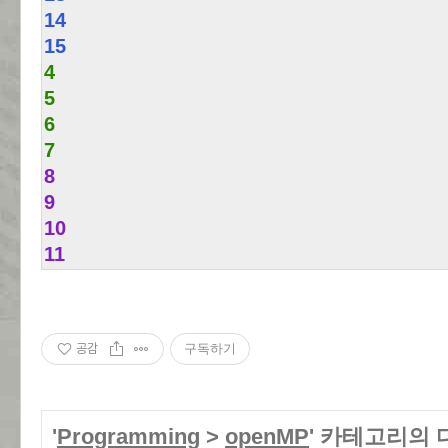
14
15
4
5
6
7
8
9
10
11
공감
구독하기
'
Programming
>
openMP
' 카테고리의 