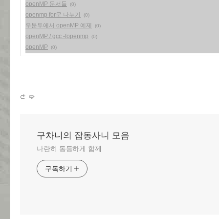
openMP 문서들
(0)
openmp for문 나누기
(0)
우분투에서 openMP 예제
(0)
openMP / gcc -fopenmp
(0)
openMP
(0)
구차니의 잡동사니 모음
나란히 동등하게 함께
구독하기