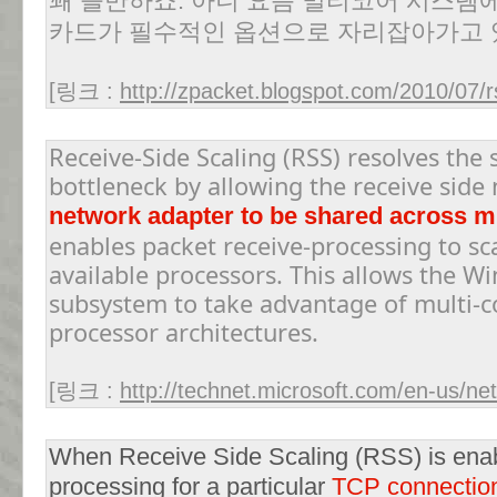
꽤 쓸만하죠. 아니 요즘 멀티코어 시스템
카드가 필수적인 옵션으로 자리잡아가고 
[링크 :
http://zpacket.blogspot.com/2010/07/r
Receive-Side Scaling (RSS) resolves the 
bottleneck by allowing the receive side
network adapter to be shared across m
enables packet receive-processing to sc
available processors. This allows the 
subsystem to take advantage of multi-
processor architectures.
[링크 :
http://technet.microsoft.com/en-us/n
When Receive Side Scaling (RSS) is enable
processing for a particular
TCP connectio