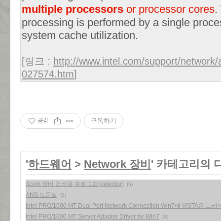
multiple processors
or processor cores
.
processing is performed by a single process
system cache utilization.
[링크 :
http://www.intel.com/support/network/
027574.htm
]
공감
구독하기
'
하드웨어
>
Network 장비
' 카테고리의 
3com 장비 검색용 프로그램(detector)
(5)
ANS 도움말
(0)
Intel PRO/1000 MT Dual Port Network Connection Win7에 VISTA
Intel PRO/1000 MT Server Adapter Driver for Win7
(4)