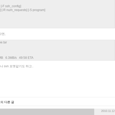
 [-F ssh_config]
 [-R num_requests] [-S program]
자면,
e.tar
MB/s 49:58 ETA
나 svn 포맷같기도 하고..
리의 다른 글
2010.11.12