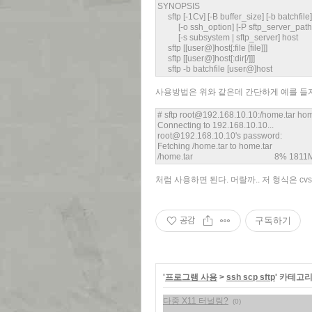
SYNOPSIS
sftp [-1Cv] [-B buffer_size] [-b batchfile]
[-o ssh_option] [-P sftp_server_path]
[-s subsystem | sftp_server] host
sftp [[user@]host[:file [file]]]
sftp [[user@]host[:dir[/]]]
sftp -b batchfile [user@]host
사용방법은 위와 같은데 간단하게 예를 들
# sftp root@192.168.10.10:/home.tar hom
Connecting to 192.168.10.10...
root@192.168.10.10's password:
Fetching /home.tar to home.tar
/home.tar 8% 1811MB 6.3
처럼 사용하면 된다. 머랄까.. 저 형식은 cvs
공감
구독하기
'
프로그램 사용
>
ssh scp sftp
' 카테고
다중 X11 터널링?
(0)