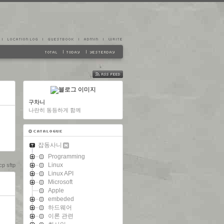
FEED
구차니
나란히 동등하게 함께
잡동사니
Programming
Linux
 sftp
Linux API
Microsoft
Apple
embeded
하드웨어
이론 관련