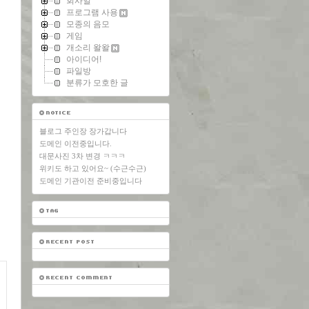
회사일
프로그램 사용
모종의 음모
게임
개소리 왈왈
아이디어!
파일방
분류가 모호한 글
블로그 주인장 장가갑니다
도메인 이전중입니다.
대문사진 3차 변경 ㅋㅋㅋ
위키도 하고 있어요~ (수근수근)
도메인 기관이전 준비중입니다