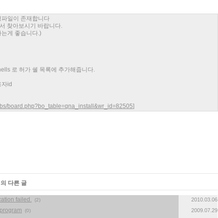
 실행파일이 존재합니다
로 검색해서 찾아보시기 바랍니다.
으로 하는게 좋습니다.)
> /etc/shells 로 허가 쉘 목록에 추가해줍니다.
사용자id
bbs/board.php?bo_table=qna_install&wr_id=82505
]
리의 다른 글
ion failed.
2010.03.06
(2)
r program
2009.07.29
(0)