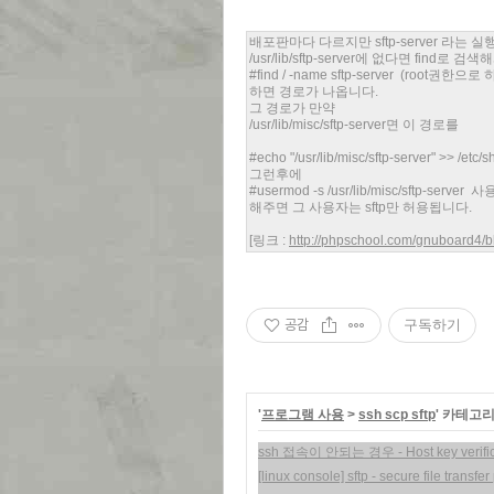
배포판마다 다르지만 sftp-server 라는
/usr/lib/sftp-server에 없다면 find
#find / -name sftp-server (root권한
하면 경로가 나옵니다.
그 경로가 만약
/usr/lib/misc/sftp-server면 이 경로를
#echo "/usr/lib/misc/sftp-server" >
그런후에
#usermod -s /usr/lib/misc/sftp-server 
해주면 그 사용자는 sftp만 허용됩니다.
[링크 :
http://phpschool.com/gnuboard4/
공감
구독하기
'
프로그램 사용
>
ssh scp sftp
' 카테고
ssh 접속이 안되는 경우 - Host key verificat
[linux console] sftp - secure file transfe