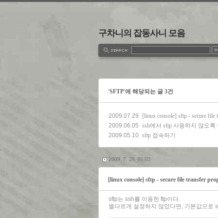
구차니의 잡동사니 모음
estbook
Admin
Write
'SFTP'에 해당되는 글 3건
2009.07.29
[linux console] sftp - secure file
2009.06.05
ssh에서 sftp 사용하지 않도록
2009.05.10
sftp 접속하기
2009. 7. 29. 01:03
[linux console] sftp - secure file transfer pr
sftp는 ssh를 이용한 ftp이다.
별다르게 설정하지 않았다면, 기본값으로 ssh