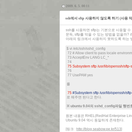
2009. 6. 5. 00:11
ssh에서 sftp 사용하지 않도록 하기 (사용 
ssh를 사용하면 sftp는 기본으로 사용할 수
문득, sftp를 막을 수 있는 방법을 없을까?
아래의 링크에서 사용하지 못하도록 하는 
$ vi /etc/ssh/sshd_config
72 # Allow client to pass locale environ
73 AcceptEnv LANG LC_*
74
75 Subsystem sftp /usr/lib/openssh/sftp-
76
77 UsePAM yes
를
75
#Subsystem sftp /usr/lib/openssh/sftp
로 해주면 된다고 한다.
※ ubuntu 9.04의 sshd_config파일 행번
원본 내용은 RHEL(RedHat Enterprise L
Ubuntu 9.04 역시 동일하게 존재한다.
[링크 :
http://blog.seabow.pe.kr/513
]