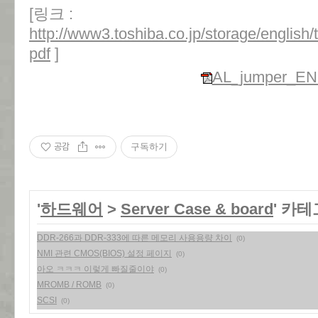
[링크 :
http://www3.toshiba.co.jp/storage/englis
pdf
]
AL_jumper_EN.
공감
구독하기
'
하드웨어
>
Server Case & board
' 카
DDR-266과 DDR-333에 따른 메모리 사용용량 차이
(0)
NMI 관련 CMOS(BIOS) 설정 페이지
(0)
아오 ㅋㅋㅋ 이렇게 빠질줄이야
(0)
MROMB / ROMB
(0)
SCSI
(0)