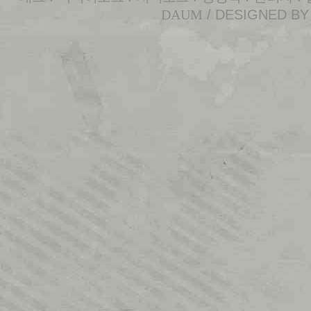
DAUM
/ DESIGNED B