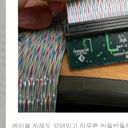
케이블 자체도 꼬여있고 아무튼 반들반들