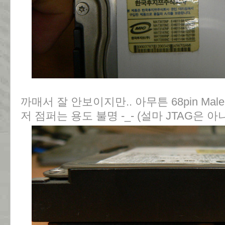
까매서 잘 안보이지만.. 아무튼 68pin Male c
저 점퍼는 용도 불명 -_- (설마 JTAG은 