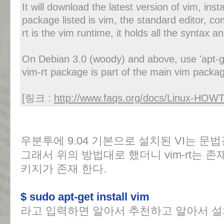
It will download the latest version of vim, install
package listed is vim, the standard editor, co
rt is the vim runtime, it holds all the syntax an
On Debian 3.0 (woody) and above, use 'apt-get
vim-rt package is part of the main vim packa
[링크 :
http://www.faqs.org/docs/Linux-HO
우분투에 9.04 기본으로 설치된 VI는 문
그래서 위의 방법대로 했더니 vim-rt는 
키지가 존재 한다.
$ sudo apt-get install vim
라고 입력하면 알아서 추천하고 알아서 설