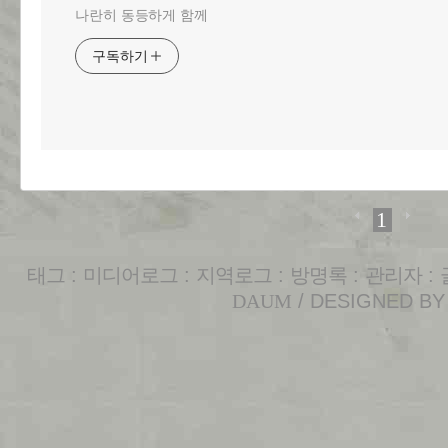
나란히 동등하게 함께
구독하기
1
태그
:
미디어로그
:
지역로그
:
방명록
:
관리자
:
DAUM
/ DESIGNED B