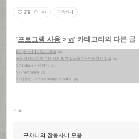
공감
구독하기
'
프로그램 사용
>
vi
' 카테고리의 다른 글
busybox 1.14.3 vi editor
(0)
vi 에서 대소문자 구분 하지 않고 검색하기 + 단어단위 검색
(0)
VI에 ctags 사용하기
(0)
VI - hex mode
(2)
VI 사용법 - simple usage about VI
(6)
구차니의 잡동사니 모음