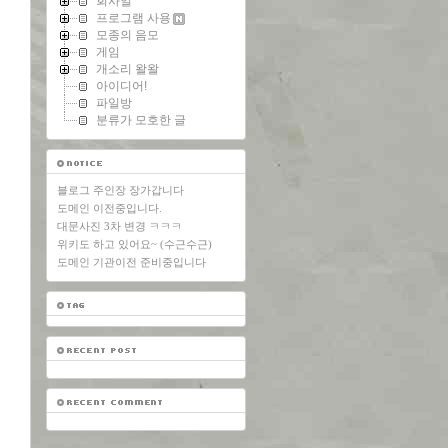
회사일
프로그램 사용
모종의 음모
게임
개소리 왈왈
아이디어!
파일방
분류가 모호한 글
블로그 주인장 장가갑니다
도메인 이전중입니다.
대문사진 3차 변경 ㅋㅋㅋ
위키도 하고 있어요~ (수근수근)
도메인 기관이전 준비중입니다