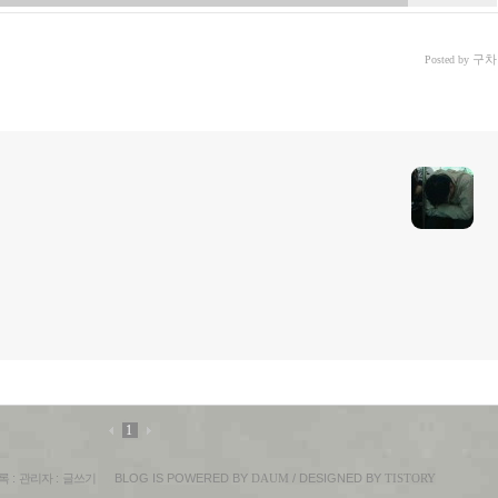
구차
Posted by
1
록
:
관리자
:
글쓰기
BLOG IS POWERED BY
DAUM
/ DESIGNED BY
TISTORY