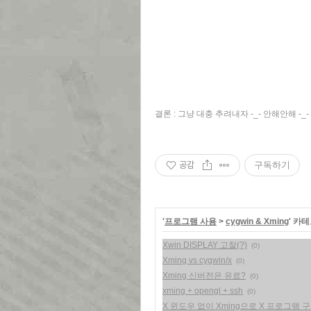
결론 : 그냥 대충 추려내자 -_- 안해안해 -_-
공감
구독하기
'
프로그램 사용
>
cygwin & Xming
' 카
Xwin DISPLAY 고찰(?)
(0)
Xming vs cygwin/x
(0)
Xming 신버전은 유료?
(0)
xming + opengl + ssh
(0)
X 윈도우 없이 Xming으로 X 프로그램 