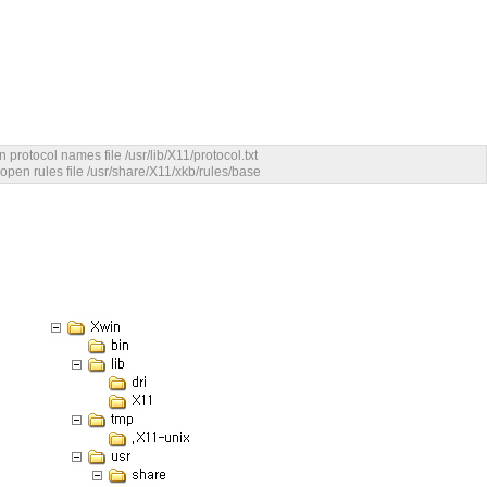
rotocol names file /usr/lib/X11/protocol.txt
pen rules file /usr/share/X11/xkb/rules/base