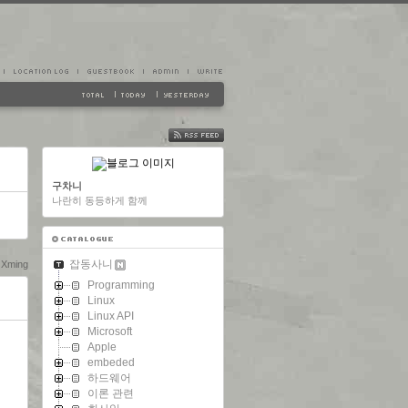
FEED
구차니
나란히 동등하게 함께
잡동사니
Xming
Programming
Linux
Linux API
Microsoft
Apple
embeded
하드웨어
이론 관련