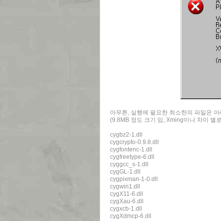
아무튼, 실행에 필요한 최소한의 파일은 아
(9.8MB 정도 크기 임, Xming이나 차이 별
cygbz2-1.dll
cygcrypto-0.9.8.dll
cygfontenc-1.dll
cygfreetype-6.dll
cyggcc_s-1.dll
cygGL-1.dll
cygpixman-1-0.dll
cygwin1.dll
cygX11-6.dll
cygXau-6.dll
cygxcb-1.dll
cygXdmcp-6.dll