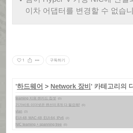
이차 어댑터를 변경할 수 없습
1
구독하기
'
하드웨어
>
Network 장비
' 카테고리의 
teaming 지원 랜카드 칩셋
(0)
기가비트 이더넷은 랜선이 8개 다 필요해!
(0)
vlan
(3)
EUI-48, MAC-48, EUI-64, IPv6
(2)
NIC teaming + spanning tree
(0)