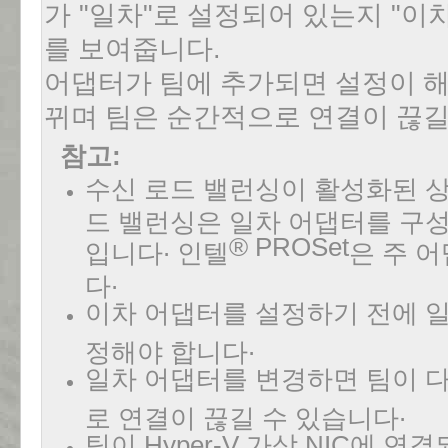
가
"
일차
"
로 설정되어 있는지
"
이
를 보여줍니다
.
어댑터가 팀에 추가되면 설정이 해
뀌며 팀은 순간적으로 연결이 끊길
참고
:
수신 로드 밸런싱이 활성화된 
드 밸런싱은 일차 어댑터를 구성
.
® PROSet
입니다
인텔
은 주 
.
다
이차 어댑터를 설정하기 전에 일
.
정해야 합니다
일차 어댑터를 변경하면 팀이 
.
로 연결이 끊길 수 있습니다
팀이
Hyper-V
가상
NIC
에 연결