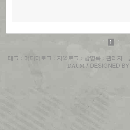
1
태그
:
미디어로그
:
지역로그
:
방명록
:
관리자
:
DAUM
/ DESIGNED B