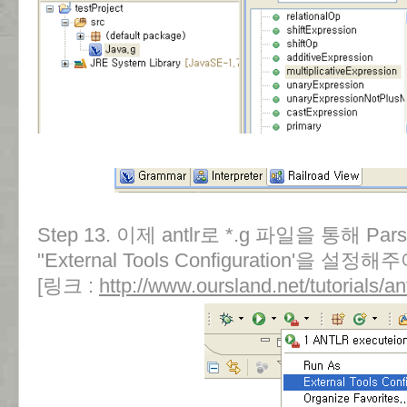
Step 13. 이제 antlr로 *.g 파일을 통해 P
"External Tools Configuration'을 설정
[링크 :
http://www.oursland.net/tutorials/an