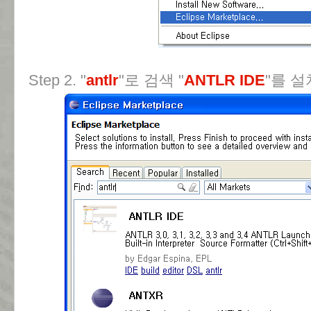
Step 2. "
antlr
"로 검색 "
ANTLR IDE
"를 