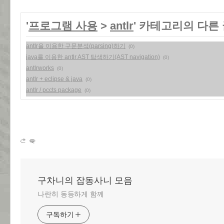
'
프로그램 사용
>
antlr
' 카테고리의 다른
antlr을 이용한 구문분석(parsing)하기
(0)
java를 이용한 antlr AST 탐색하기(AST navigation)
(0)
antlrworks
(0)
antlr + eclipse & java
(0)
antlr / pccts package
(0)
구차니의 잡동사니 모음
나란히 동등하게 함께
구독하기