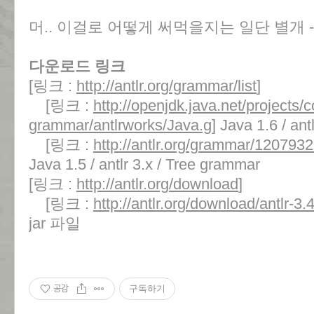
머.. 이걸로 어떻게 써먹을지는 일단 별개 -
다운로드 링크
[링크 :
http://antlr.org/grammar/list
]
[링크 :
http://openjdk.java.net/projects/c
grammar/antlrworks/Java.g
] Java 1.6 / ant
[링크 :
http://antlr.org/grammar/1207
Java 1.5 / antlr 3.x / Tree grammar
[링크 :
http://antlr.org/download
]
[링크 :
http://antlr.org/download/antlr-3.
jar 파일
공감
구독하기