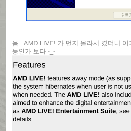
음.. AMD LIVE! 가 먼지 몰라서 켰더니 
능인가 보다 -_-
Features
AMD LIVE!
features away mode (as suppo
the system hibernates when user is not u
when needed. The
AMD LIVE!
also includ
aimed to enhance the digital entertainme
as
AMD LIVE! Entertainment Suite
, se
details.