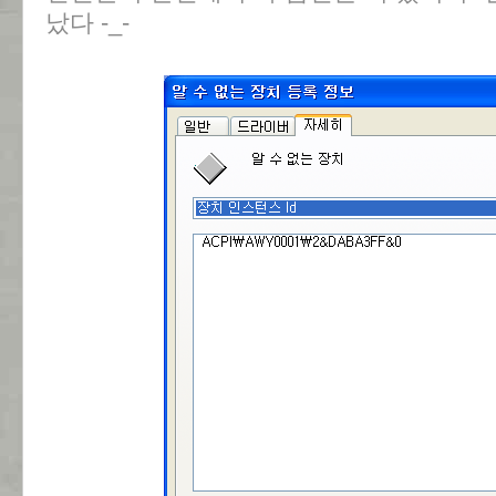
났다 -_-