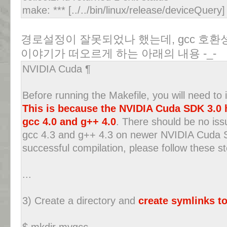
make: *** [../../bin/linux/release/deviceQuer
경로설정이 잘못되었나 했는데, gcc 호
이야기가 떠오르게 하는 아래의 내용 -_-
NVIDIA Cuda ¶
Before running the Makefile, you will need to 
This is because the NVIDIA Cuda SDK 3.0 
gcc 4.0 and g++ 4.0
. There should be no iss
gcc 4.3 and g++ 4.3 on newer NVIDIA Cuda S
successful compilation, please follow these s
...
3) Create a directory and
create symlinks to
$ mkdir mygcc