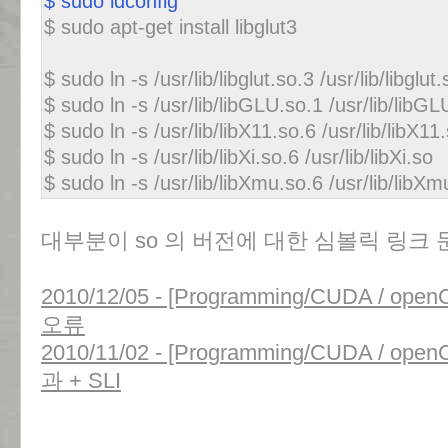
$ sudo ldconfig
$ sudo apt-get install libglut3
$ sudo ln -s /usr/lib/libglut.so.3 /usr/lib/libglut.
$ sudo ln -s /usr/lib/libGLU.so.1 /usr/lib/libGL
$ sudo ln -s /usr/lib/libX11.so.6 /usr/lib/libX11
$ sudo ln -s /usr/lib/libXi.so.6 /usr/lib/libXi.so
$ sudo ln -s /usr/lib/libXmu.so.6 /usr/lib/libXm
대부분이 so 의 버전에 대한 심볼릭 링크 
2010/12/05 - [Programming/CUDA / o
오류
2010/11/02 - [Programming/CUDA / 
과 + SLI