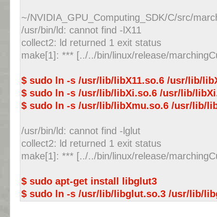
~/NVIDIA_GPU_Computing_SDK/C/src/marc
/usr/bin/ld: cannot find -lX11
collect2: ld returned 1 exit status
make[1]: *** [../../bin/linux/release/marchi
$ sudo ln -s /usr/lib/libX11.so.6 /usr/lib/li
$ sudo ln -s /usr/lib/libXi.so.6 /usr/lib/libX
$ sudo ln -s /usr/lib/libXmu.so.6 /usr/lib/
/usr/bin/ld: cannot find -lglut
collect2: ld returned 1 exit status
make[1]: *** [../../bin/linux/release/marchi
$ sudo apt-get install libglut3
$ sudo ln -s /usr/lib/libglut.so.3 /usr/lib/li