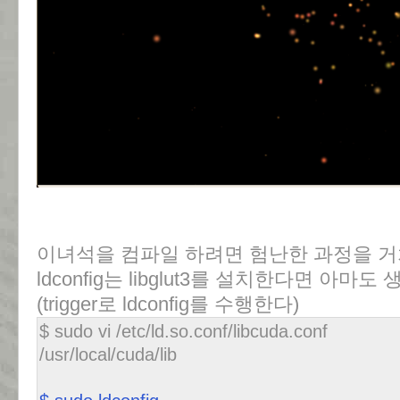
이녀석을 컴파일 하려면 험난한 과정을 거쳐
ldconfig는 libglut3를 설치한다면 아마
(trigger로 ldconfig를 수행한다)
$ sudo vi /etc/ld.so.conf/libcuda.conf
/usr/local/cuda/lib