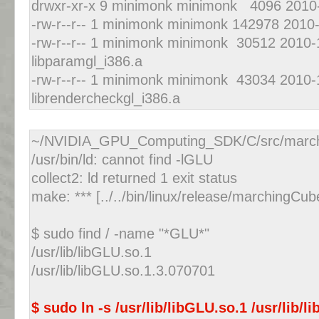
drwxr-xr-x 9 minimonk minimonk 4096 2010-
-rw-r--r-- 1 minimonk minimonk 142978 2010-1
-rw-r--r-- 1 minimonk minimonk 30512 2010-
libparamgl_i386.a
-rw-r--r-- 1 minimonk minimonk 43034 2010-
librendercheckgl_i386.a
~/NVIDIA_GPU_Computing_SDK/C/src/marc
/usr/bin/ld: cannot find -lGLU
collect2: ld returned 1 exit status
make: *** [../../bin/linux/release/marchingC
$ sudo find / -name "*GLU*"
/usr/lib/libGLU.so.1
/usr/lib/libGLU.so.1.3.070701
$ sudo ln -s /usr/lib/libGLU.so.1 /usr/lib/l