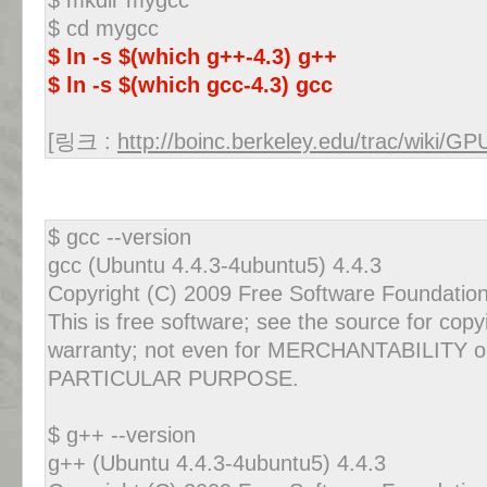
$ cd mygcc
$ ln -s $(which g++-4.3) g++
$ ln -s $(which gcc-4.3) gcc
[링크 :
http://boinc.berkeley.edu/trac/wiki/G
$ gcc --version
gcc (Ubuntu 4.4.3-4ubuntu5) 4.4.3
Copyright (C) 2009 Free Software Foundation
This is free software; see the source for cop
warranty; not even for MERCHANTABILITY 
PARTICULAR PURPOSE.
$ g++ --version
g++ (Ubuntu 4.4.3-4ubuntu5) 4.4.3