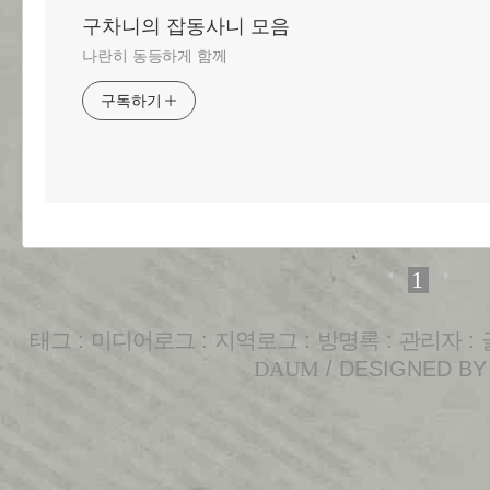
구차니의 잡동사니 모음
나란히 동등하게 함께
구독하기
1
태그
:
미디어로그
:
지역로그
:
방명록
:
관리자
:
DAUM
/ DESIGNED B