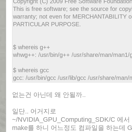
Copyright (C) 2009 Free Software Foundation
This is free software; see the source for cop
warranty; not even for MERCHANTABILITY 
PARTICULAR PURPOSE.
$ whereis g++
whwg++: /usr/bin/g++ /usr/share/man/man1/
$ whereis gcc
gcc: /usr/bin/gcc /usr/lib/gcc /usr/share/man
없는건 아닌데 왜 안될까..
일단.. 어거지로
~/NVIDIA_GPU_Computing_SDK/C 에서
make를 하니 어느정도 컴파일을 하는데 G