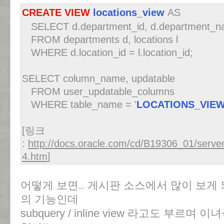
CREATE VIEW
locations_view
AS
SELECT d.department_id, d.department_name,
FROM departments d, locations l
WHERE d.location_id = l.location_id;
SELECT column_name, updatable
FROM user_updatable_columns
WHERE table_name = '
LOCATIONS_VIE
[링크
:
http://docs.oracle.com/cd/B19306_01/serv
4.htm
]
어떻게 보면.. 게시판 소스에서 많이 보게
의 기능인데
subquery / inline view 라고도 부르며