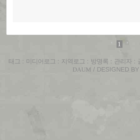
1
태그
:
미디어로그
:
지역로그
:
방명록
:
관리자
:
DAUM
/ DESIGNED B