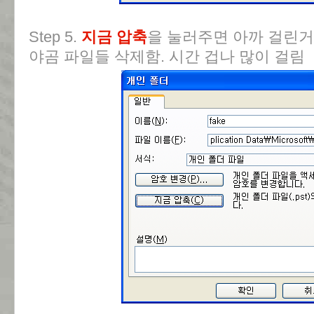
Step 5.
지금 압축
을 눌러주면 아까 걸린거
야곰 파일들 삭제함. 시간 겁나 많이 걸림