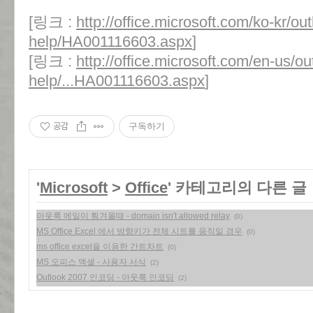
[링크 :
http://office.microsoft.com/ko-kr/out
help/HA001116603.aspx
]
[링크 :
http://office.microsoft.com/en-us/ou
help/...HA001116603.aspx
]
공감
구독하기
'
Microsoft
>
Office
' 카테고리의 다른 글
아웃룩 메일이 튕겨올때 - domain isn't allowed relay
(0)
MS Office Excel 에서 방향키가 전체 시트를 움직일 경우
(0)
ms office excel을 이용한 간트차트
(0)
MS 오피스 엑셀 - 사용자 서식
(2)
Outlook 2007 인코딩 - 아웃룩 인코딩
(2)