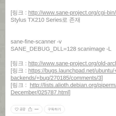
[링크 :
http://www.sane-project.org/cgi-bi
Stylus TX210 Series로 존재
sane-fine-scanner -v
SANE_DEBUG_DLL=128 scanimage -L
[링크 :
http://www.sane-project.org/old-ar
[링크 :
https://bugs.launchpad.net/ubuntu
backends/+bug/270185/comments/3
]
[링크 :
http://lists.alioth.debian.org/piper
December/025787.html
]
공감
구독하기