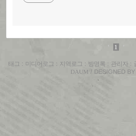
1
태그
:
미디어로그
:
지역로그
:
방명록
:
관리자
:
DAUM
/ DESIGNED B