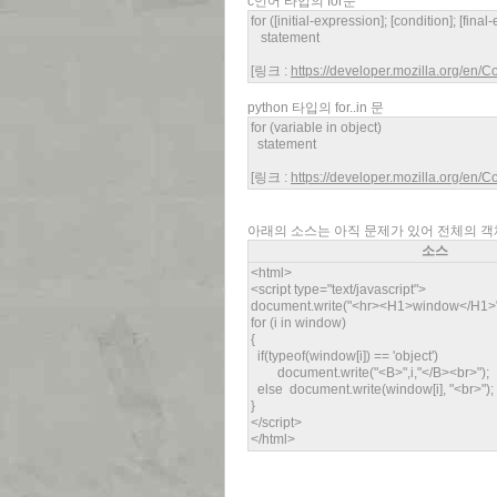
c언어 타입의 for문
for ([initial-expression]; [condition]; [fina
statement
[링크 :
https://developer.mozilla.org/en/
python 타입의 for..in 문
for (variable in object)
statement
[링크 :
https://developer.mozilla.org/en/
아래의 소스는 아직 문제가 있어 전체의 객
소스
<html>
<script type="text/javascript">
document.write("<hr><H1>window</H1>"
for (i in window)
{
if(typeof(window[i]) == 'object')
document.write("<B>",i,"</B><br>");
else document.write(window[i], "<br>");
}
</script>
</html>