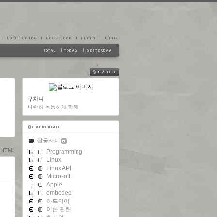
FEED
구차니
나란히 동등하게 함께
잡동사니
& HTML
Programming
Linux
Linux API
Microsoft
Apple
embeded
하드웨어
이론 관련