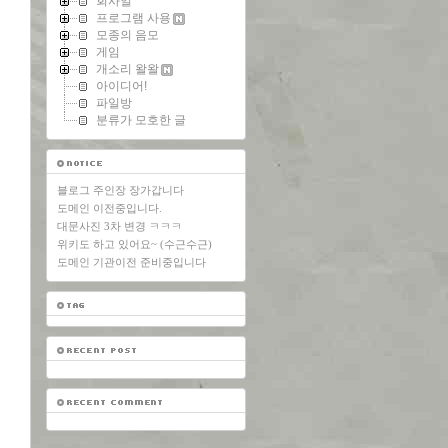
회사일
프로그램 사용
모종의 음모
게임
개소리 왈왈
아이디어!
파일방
분류가 모호한 글
블로그 주인장 장가갑니다
도메인 이전중입니다.
대문사진 3차 변경 ㅋㅋㅋ
위키도 하고 있어요~ (수근수근)
도메인 기관이전 준비중입니다