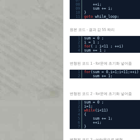
07
08
++i;
09
sum += i;
10
}
11
goto
while_loop:
원본 코드 - 결과 값 55 짜리
1
sum = 0 ;
2
i = 1 ;
3
for
( ; i<11 ; ++i)
4
sum += 1 ;
변형된 코드 1 - for문에 초기화 넣어줌
1
for
(sum = 0,i=1;i<11;++i)
2
sum += 1;
변형된 코드 2 - for문에 초기화 넣어줌
1
sum = 0 ;
2
i=1;
3
while
(i<11)
4
{
5
sum += 1;
6
++i;
7
}
변형된 코드 3 - goto문으로 변형