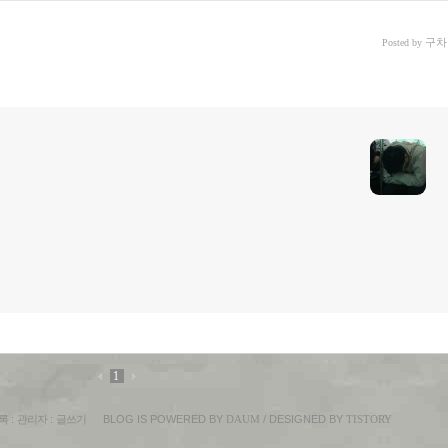
구차
Posted by
1
록
:
관리자
:
글쓰기
BLOG IS POWERED BY
DAUM
/ DESIGNED BY
TISTORY