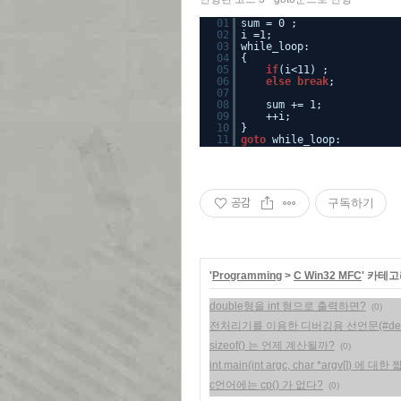
01
sum = 0 ;
02
i =1;
03
while_loop:
04
{
05
if
(i<11) ;
06
else
break
;
07
08
sum += 1;
09
++i;
10
}
11
goto
while_loop:
공감
구독하기
'
Programming
>
C Win32 MFC
' 카테
double형을 int 형으로 출력하면?
(0)
전처리기를 이용한 디버깅용 선언문(#defi
sizeof() 는 언제 계산될까?
(0)
int main(int argc, char *argv[]) 에 
c언어에는 cp() 가 없다?
(0)