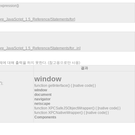
l-expression])
Core_JavaScript_1.5_Reference/Statements/for
]
Core_JavaScript_1.5_Reference/Statements/for...in
]
체에 대해 출력을 하지 못한다. (참고용으로만 사용)
결과
window
);
function getInterface() { [native code] }
window
document
navigator
netscape
function XPCSafeJSObjectWrapper() { [native code] }
function XPCNativeWrapper() { [native code] }
Components