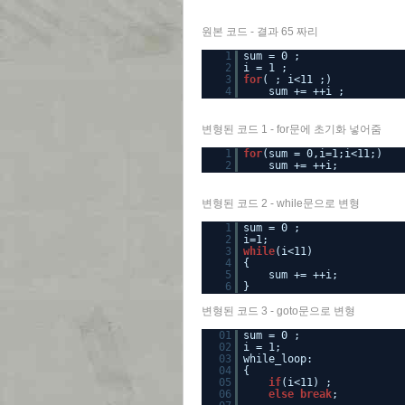
원본 코드 - 결과 65 짜리
1
sum = 0 ;
2
i = 1 ;
3
for
( ; i<11 ;)
4
sum += ++i ;
변형된 코드 1 - for문에 초기화 넣어줌
1
for
(sum = 0,i=1;i<11;)
2
sum += ++i;
변형된 코드 2 - while문으로 변형
1
sum = 0 ;
2
i=1;
3
while
(i<11)
4
{
5
sum += ++i;
6
}
변형된 코드 3 - goto문으로 변형
01
sum = 0 ;
02
i = 1;
03
while_loop:
04
{
05
if
(i<11) ;
06
else
break
;