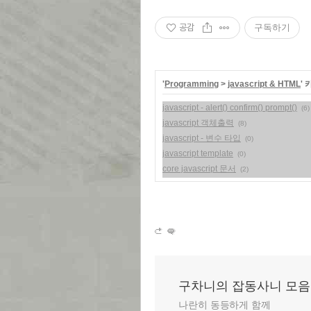
공감
구독하기
'
Programming
>
javascript & HTML
'
javascript - alert() confirm() prompt()
(6)
javascript 객체출력
(8)
javascript - 변수 타입
(0)
javascript template
(0)
core javascript 문서
(2)
구차니의 잡동사니 모음
나란히 동등하게 함께