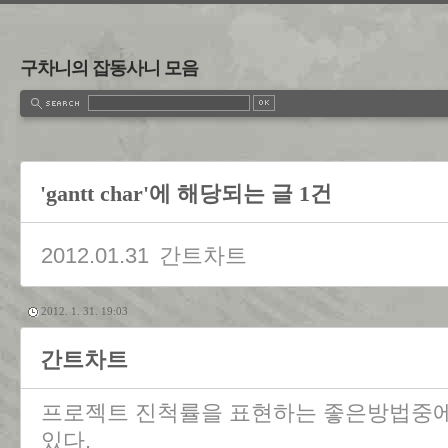
구차니의 잡동사니 모음
'gantt char'에 해당되는 글 1건
2012.01.31
간트차트
2012. 1. 31. 19:03
간트차트
프로젝트 진척률을 표현하는 좋은방법중에
있다.