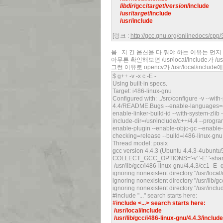
libdir
/gcc/
target
/
version
/include

     /usr/
target
/include

     /usr/include
[링크 :
http://gcc.gnu.org/onlinedocs/cpp
음.. 저 긴 옵션을 다 줘야 하는 이유는 먼
아무튼 확인해보면 /usr/local/include가 
그런 이유로 opencv가 /usr/local/inclu
$ g++ -v -x c -E -
Using built-in specs.
Target: i486-linux-gnu
Configured with: ../src/configure -v --wit
4.4/README.Bugs --enable-languages=c,c+
enable-linker-build-id --with-system-zlib 
include-dir=/usr/include/c++/4.4 --progra
enable-plugin --enable-objc-gc --enable-
checking=release --build=i486-linux-gnu 
Thread model: posix
gcc version 4.4.3 (Ubuntu 4.4.3-4ubuntu
COLLECT_GCC_OPTIONS='-v' '-E' '-shared
/usr/lib/gcc/i486-linux-gnu/4.4.3/cc1 -
ignoring nonexistent directory "/usr/local
ignoring nonexistent directory "/usr/lib/gcc
ignoring nonexistent directory "/usr/inclu
#include "..." search starts here:
#include <...> search starts here:
/usr/local/include
/usr/lib/gcc/i486-linux-gnu/4.4.3/include