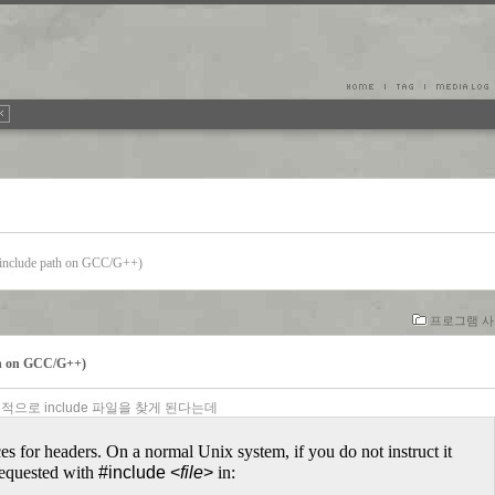
nclude path on GCC/G++)
프로그램 사용
h on GCC/G++)
으로 include 파일을 찾게 된다는데
es for headers. On a normal Unix system, if you do not instruct it
 requested with
#include <
file
>
in: