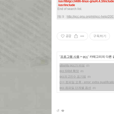
/usr/lib/gcc/i486-linux-gnu/4.4.3/include
/usr/include
End of search list.
[링크 :
http://gcc.gnu.org/ml/gcc-help/2
공감
구독하기
'
프로그램 사용
>
gcc
' 카테고리의 다른 
ubuntu gcc가 바보
(2)
gcc 64bit 확장
(0)
gcc의 2진수 표기법
(0)
c++ 컴파일 오류 - error: extra qualificati
gcc 컴파일 단계별 옵션
(0)