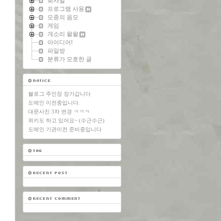
회사일
프로그램 사용
모종의 음모
게임
개소리 왈왈
아이디어!
파일방
분류가 모호한 글
블로그 주인장 장가갑니다
도메인 이전중입니다.
대문사진 3차 변경 ㅋㅋㅋ
위키도 하고 있어요~ (수근수근)
도메인 기관이전 준비중입니다