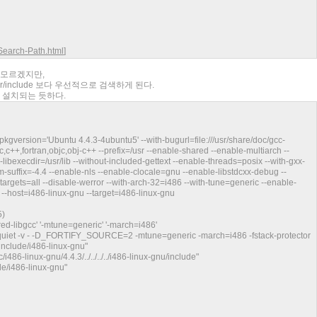
/Search-Path.html
]
지 모르겠지만,
/usr/include 보다 우선적으로 검색하게 된다.
de에 설치되는 듯하다.
h-pkgversion='Ubuntu 4.4.3-4ubuntu5' --with-bugurl=file:///usr/share/doc/gcc-
+,fortran,objc,obj-c++ --prefix=/usr --enable-shared --enable-multiarch --
--libexecdir=/usr/lib --without-included-gettext --enable-threads=posix --with-gxx-
m-suffix=-4.4 --enable-nls --enable-clocale=gnu --enable-libstdcxx-debug --
targets=all --disable-werror --with-arch-32=i486 --with-tune=generic --enable-
--host=i486-linux-gnu --target=i486-linux-gnu
5)
-libgcc' '-mtune=generic' '-march=i486'
E -quiet -v - -D_FORTIFY_SOURCE=2 -mtune=generic -march=i486 -fstack-protector
/include/i486-linux-gnu"
/i486-linux-gnu/4.4.3/../../../../i486-linux-gnu/include"
de/i486-linux-gnu"