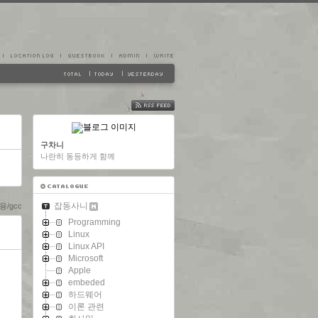
FEED
구차니
나란히 동등하게 함께
잡동사니
/gcc
Programming
Linux
Linux API
Microsoft
Apple
embeded
하드웨어
이론 관련