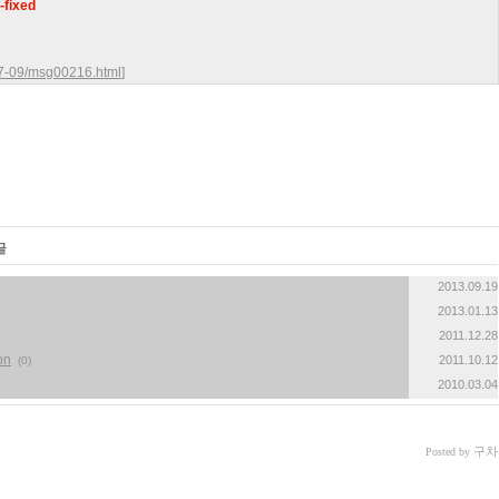
-fixed
007-09/msg00216.html
]
글
2013.09.19
2013.01.13
2011.12.28
on
2011.10.12
(0)
2010.03.04
구차
Posted by