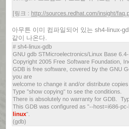
[링크 :
http://sources.redhat.com/insight/faq
아무튼 이미 컴파일되어 있는 sh4-linux-
같이 나온다.
# sh4-linux-gdb
GNU gdb STMicroelectronics/Linux Base 6.4-1
Copyright 2005 Free Software Foundation, In
GDB is free software, covered by the GNU Ge
you are
welcome to change it and/or distribute copies 
Type "show copying" to see the conditions.
There is absolutely no warranty for GDB. Typ
This GDB was configured as "--host=i686-pc-
linux
".
(gdb)