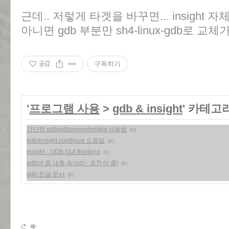
근데.. 저렇게 타겟을 바꾸면... insight
아니면 gdb 부분만 sh4-linux-gdb로 
공감
구독하기
'
프로그램 사용
>
gdb & insight
' 카테고
간단한 gdb/gdbserver/insight 사용법
(0)
gdb/insight configure 도움말
(0)
insight - GDB GUI frontend
(0)
gdb야 좀 대충 속아라~ 응?! 아 쫌!
(6)
gdb 한글 문서
(0)