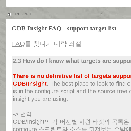
2009. 6. 26. 11:16
GDB Insight FAQ - support target list
FAQ
를 찾다가 대략 좌절
2.3 How do I know what targets are suppo
There is no definitive list of targets supp
GDB/Insight
. The best place to look to find o
is in the configure script and the source tree o
insight you are using.
-> 번역
GDB/Insight의 각 버전별 지원 타겟의 목록
configure 스크립트와 소스를 뒤져보는 수밖에 