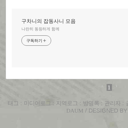
구차니의 잡동사니 모음
나란히 동등하게 함께
구독하기
1
태그
:
미디어로그
:
지역로그
:
방명록
:
관리자
:
DAUM
/ DESIGNED B