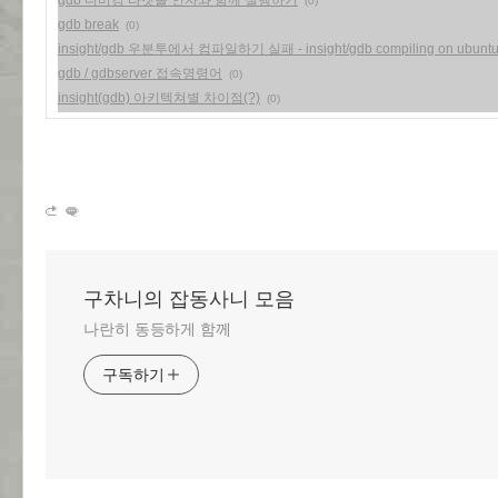
gdb 디버깅 타겟을 인자와 함께 실행하기
(0)
gdb break
(0)
insight/gdb 우분투에서 컴파일하기 실패 - insight/gdb compiling on ubuntu 
gdb / gdbserver 접속명령어
(0)
insight(gdb) 아키텍쳐별 차이점(?)
(0)
구차니의 잡동사니 모음
나란히 동등하게 함께
구독하기