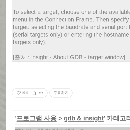
To select a target, choose one of the availab
menu in the Connection Frame. Then specify th
target: selecting the baudrate and serial po
(serial targets only) or entering the hostna
targets only).
[출처 : insight - About GDB - target window]
공감
구독하기
'
프로그램 사용
>
gdb & insight
' 카테고