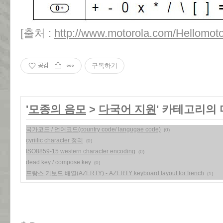
[출처 :
http://www.motorola.com/Hellomoto/
공감
구독하기
'
모종의 음모
>
다국어 지원
' 카테고리의 
국가코드 / 언어코드(country code/ langugae code)
(0)
cyriilic character 정리
(0)
ISO8859-15 western character encoding
(0)
dead key / compose key
(0)
프랑스 키보드 배열(AZERTY) - AZERTY keyboard layout for french
(1)