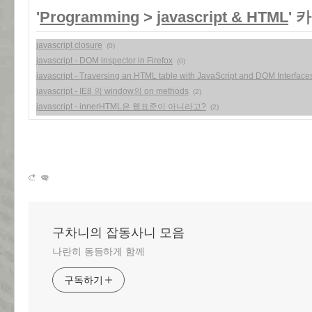
'
Programming
>
javascript & HTML
' 
javascript closure
(0)
javascript - DOM inspector in Firefox
(0)
javascript - Traversing an HTML table with JavaScript and DOM Interface
javascript - IE8 의 window의 on methods
(2)
javascript - innerHTML은 웹표준이 아니라고?
(2)
구차니의 잡동사니 모음
나란히 동등하게 함께
구독하기