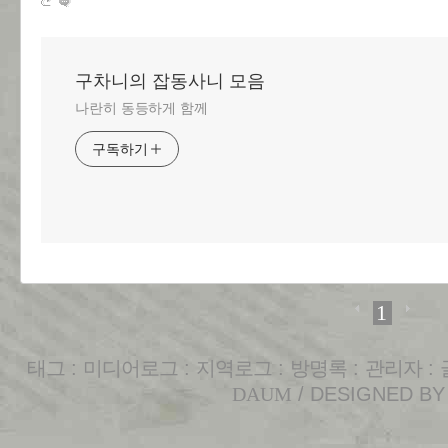
구차니의 잡동사니 모음
나란히 동등하게 함께
구독하기
1
태그
:
미디어로그
:
지역로그
:
방명록
:
관리자
:
DAUM
/ DESIGNED B