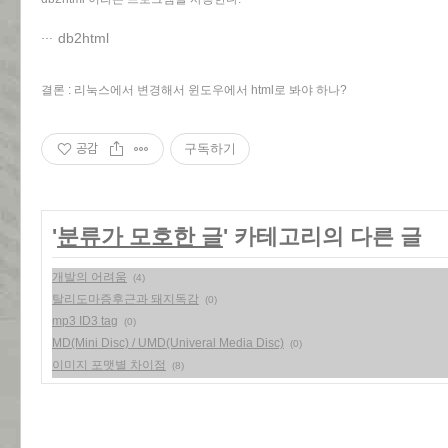
db2html
결론 : 리눅스에서 변경해서 윈도우에서 html로 봐야 하나?
공감
구독하기
'
분류가 모호한 글
' 카테고리의 다른 글
개발의 어려움
(4)
탈리도마증후근과 돼지독감
(0)
mp3 ID3 tag
(0)
MD(Mini Disc) / UMD(Univeral Media Disc)
(0)
이미지 포맷별 차이점
(8)