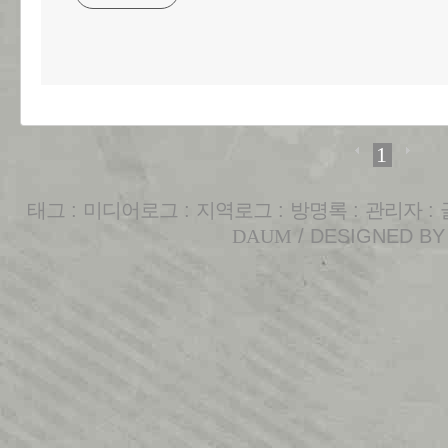
1
태그
:
미디어로그
:
지역로그
:
방명록
:
관리자
:
DAUM
/ DESIGNED B